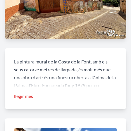
La pintura mural de la Costa de la Font, amb els
seus catorze metres de llargada, és molt més que
una obra d’art: és una finestra oberta a l’ànima de la
Palma d’Ebre. Fou creada l’any 1979 per en
Rossend Escolà Cubells
, fill predilecte del poble,
llegir més
nascut a la Palma el 9 de juliol de 1918 i estimat fins
al darrer alè de la seva vida, el 15 de juliol de 2013.
Per a tothom, però, ell era simplement “Rossendo”,
nom pronunciat amb afecte pels carrers i places