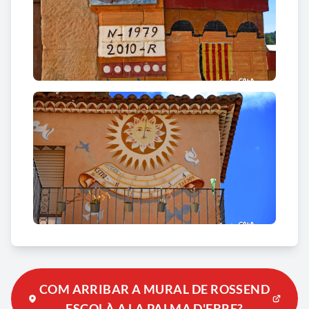
mural aparentment senzill, però ple de matisos,
perspectives subtils i vida amagada en cada traç. La
pintura sembla respirar amb el pas del temps,
dialogar amb la pedra, amb el sol i amb les ombres
de la tarda. Avui, aquell llarg mural és un dels
tresors artístics més estimats de la Palma d’Ebre,
una peça que continua captivant tothom qui s’hi
atura.
Però Rossend no només pintava paisatges; també
va dedicar la seva vida a preservar la memòria del
seu poble. En la seva tasca constant per protegir la
cultura i el patrimoni històric de la Palma d’Ebre i de
tota la comarca, destaca especialment la seva
implicació en la recuperació de l’església romànica,
la defensa persistent del patrimoni local i la creació
COM ARRIBAR A MURAL DE ROSSEND
de l’Associació d’Amics de l’Art i la Història de la
ESCOLÀ A LA PALMA D'EBRE?