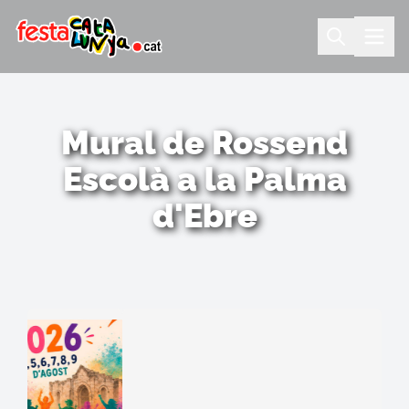
Mural de Rossend
Escolà a la Palma
d'Ebre