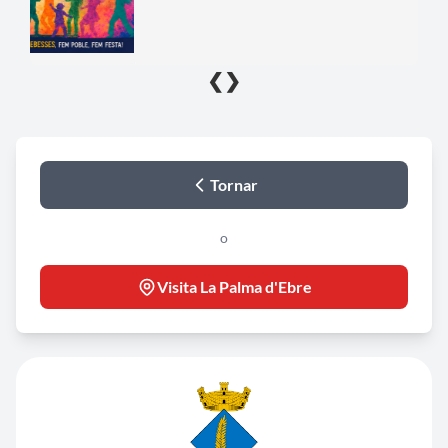
❮
❯
Tornar
o
Visita La Palma d'Ebre