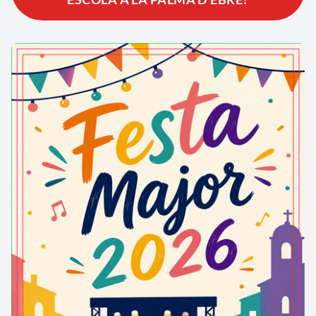
Palma. Va estimar la seva terra amb la mateixa
delicadesa amb què acariciava els colors sobre la
tela, i encara avui, en cada racó del poble, sembla
que hi resti una petita empremta de la seva mirada.