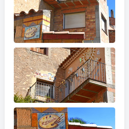
del país.
Els reconeixements no van trigar a arribar. L’any
1948 obtingué el primer premi provincial a Flix amb
un paisatge de Cardó, i més endavant seria també
guardonat als concursos de pintura d’Ascó i Móra
d’Ebre. Però més enllà dels premis, el seu veritable
triomf fou la capacitat de transformar la
complexitat en emoció senzilla, de capturar el
moviment de la llum i la respiració dels paisatges
amb una naturalitat extraordinària.
Aquesta màgia es manifesta plenament en el mural
de la Costa de la Font. L’obra ressegueix la paret
d’obra que acompanya el coster del seu verger, com
si el mateix poble s’hagués convertit en llenç. És un