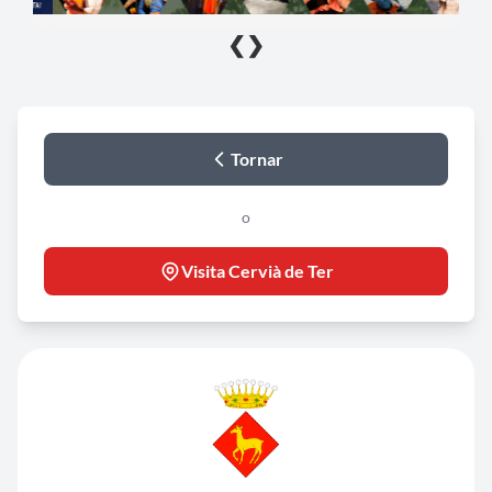
❮
❯
Tornar
o
Visita Cervià de Ter