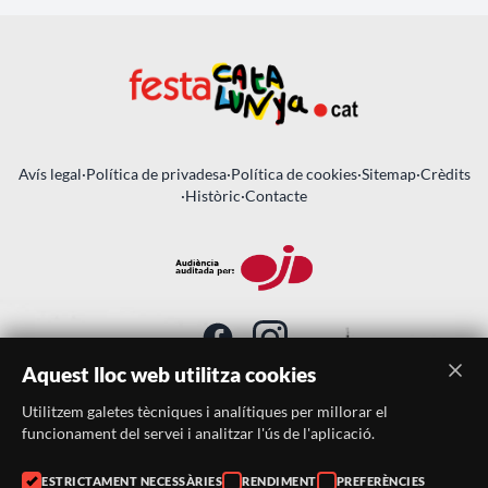
Avís legal
·
Política de privadesa
·
Política de cookies
·
Sitemap
·
Crèdits
·
Històric
·
Contacte
Aquest lloc web utilitza cookies
Utilitzem galetes tècniques i analítiques per millorar el
SUBSCRIU-TE AL BUTLLETÍ
funcionament del servei i analitzar l'ús de l'aplicació.
Telèfon:
938046359
ESTRICTAMENT NECESSÀRIES
RENDIMENT
PREFERÈNCIES