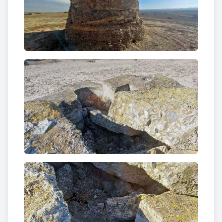
El GERO (Grup d’Exèrcits de la Regió Oriental) va
ser l’estructura militar de l’exèrcit republicà que es
va ocupar de la defensa i fortificació de Catalunya.
La L-2 s’estenia des de la Seu d’Urgell fins a
Tarragona, i era la immediata a la rereguarda. Estava
projectada per contenir l’avanç de les tropes
franquistes quan trenquessin el front. Quan això es
va produir, el 23 de desembre de 1938, les obres de
la L-1 i la L-2, a diferència de les altres línies de
fortificació, estaven pràcticament acabades.
Les línies estaven compostes de nombroses
fortificacions, destacant principalment trinxeres,
nius per a metralladores i fusells metralladors,
refugis, galeries subterrànies d’enllaç entre
trinxeres, emplaçaments artillers, observatoris,
polvorins i pistes de comunicació, entre altres