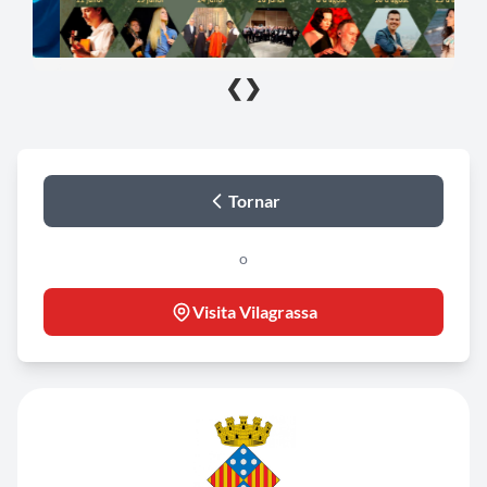
❮
❯
Tornar
o
Visita Vilagrassa