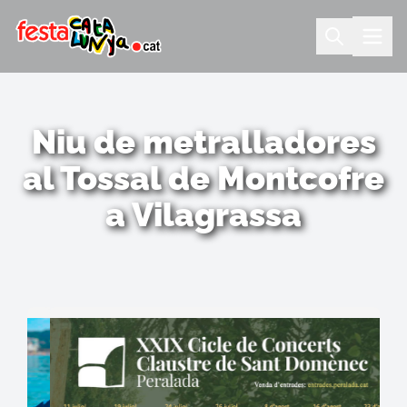
Niu de metralladores
al Tossal de Montcofre
a Vilagrassa