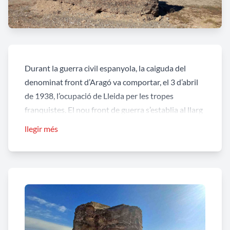
Durant la guerra civil espanyola, la caiguda del
denominat front d’Aragó va comportar, el 3 d’abril
de 1938, l’ocupació de Lleida per les tropes
franquistes. El nou front de guerra s’establia al llarg
dels rius Noguera Pallaresa, Segre i Ebre. Amb la
llegir més
intenció d’impedir un nou avanç enemic i protegir el
territori, l’exèrcit republicà va projectar la
construcció de sis línies fortificades, numerades de
la L-1 a la L-6; es van començar a construir a mitjan
abril de 1938 i es van allargar les obres fins a la
tardor d’aquell mateix any.