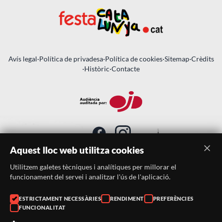
Avís legal
·
Política de privadesa
·
Política de cookies
·
Sitemap
·
Crèdits
·
Històric
·
Contacte
Aquest lloc web utilitza cookies
Utilitzem galetes tècniques i analítiques per millorar el
SUBSCRIU-TE AL BUTLLETÍ
funcionament del servei i analitzar l'ús de l'aplicació.
ESTRICTAMENT NECESSÀRIES
RENDIMENT
PREFERÈNCIES
Telèfon:
938046359
FUNCIONALITAT
Correu:
festacatalunya@festacatalunya.cat