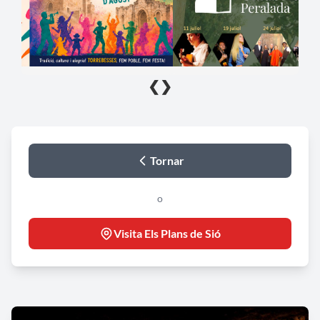
❮
❯
Tornar
o
Visita Els Plans de Sió