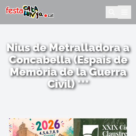
Nius de Metralladora a
Concabella (Espais de
Memòria de la Guerra
Civil) ***