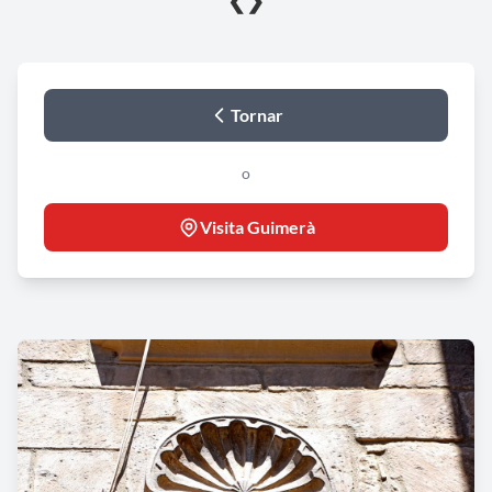
❮
❯
Tornar
o
Visita Guimerà