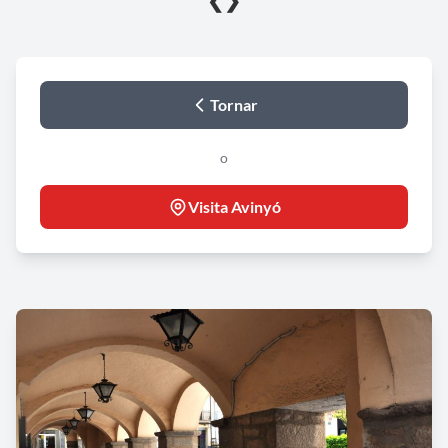
❮
❯
Tornar
o
Visita Avinyó