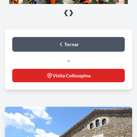
❮
❯
Tornar
o
Visita Collsuspina