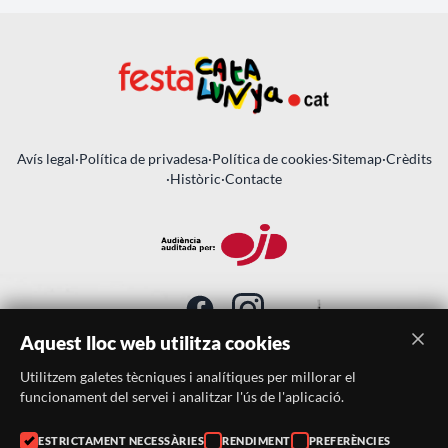
Avís legal
·
Política de privadesa
·
Política de cookies
·
Sitemap
·
Crèdits
·
Històric
·
Contacte
Aquest lloc web utilitza cookies
Utilitzem galetes tècniques i analítiques per millorar el
SUBSCRIU-TE AL BUTLLETÍ
funcionament del servei i analitzar l'ús de l'aplicació.
Telèfon:
938046359
ESTRICTAMENT NECESSÀRIES
RENDIMENT
PREFERÈNCIES