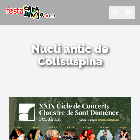
Nucli antic de
Collsuspina