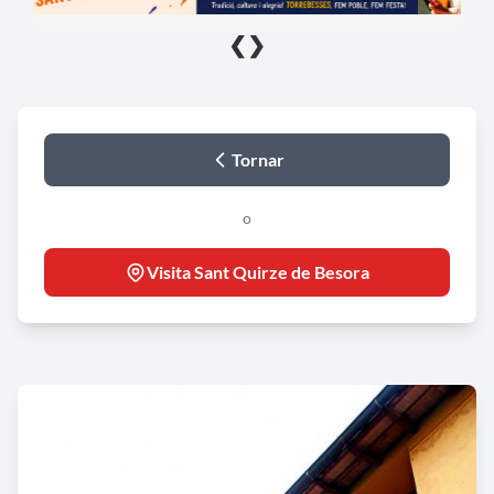
❮
❯
Tornar
o
Visita Sant Quirze de Besora