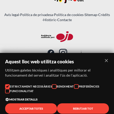
Avís legal
·
Política de privadesa
·
Política de cookies
·
Sitemap
·
Crèdits
·
Històric
·
Contacte
Aquest lloc web utilitza cookies
Utilitzem galetes tècniques i analítiques per millorar el
SUBSCRIU-TE AL BUTLLETÍ
funcionament del servei i analitzar l'ús de l'aplicació.
ESTRICTAMENT NECESSÀRIES
RENDIMENT
PREFERÈNCIES
Telèfon:
938046359
FUNCIONALITAT
Correu:
festacatalunya@festacatalunya.cat
MOSTRAR DETALLS
ACCEPTAR TOTES
REBUTJAR TOT
© 2026 ·
FestaCatalunya
— Tots els drets reservats · Web