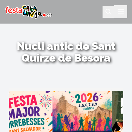
Nucli antic de Sant
Quirze de Besora