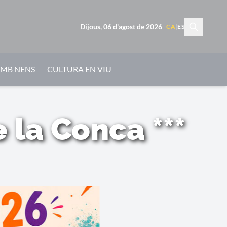
Dijous, 06 d'agost de 2026
CA
|
ES
AMB NENS
CULTURA EN VIU
 la Conca ***