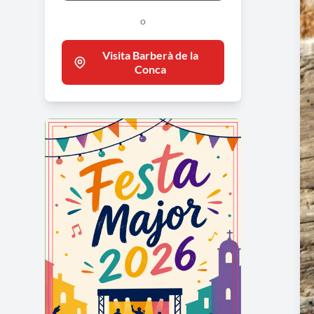
o
Visita Barberà de la
Conca