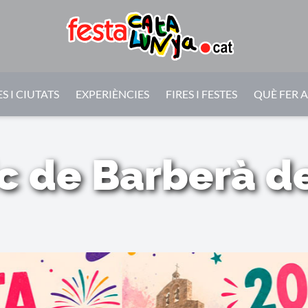
S I CIUTATS
EXPERIÈNCIES
FIRES I FESTES
QUÈ FER 
ic de Barberà de