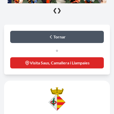
❮
❯
Tornar
o
Visita Saus, Camallera i Llampaies