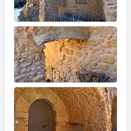
modificada. Al pis, les finestres són rectangulars i
algunes estan emmarcades amb carreus de pedra.
La construcció, bastida amb pedra desbastada i
morter, experimentà remodelacions i ampliacions
posteriors, tal com ho testimonia la data gravada a
la porta