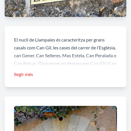
El nucli de Llampaies és caracteritza per grans
casals com Can Gil, les cases del carrer de l’Església,
can Gener, Can Selleres, Mas Estela, Can Peralada o
Can Reixac. D’aquestes en destaquem Can Gil i Can
Selleres, del segle XVI i XVII respectivament.
llegir més
Can Gil
és un edifici probablement bastit durant el
segle XVI, amb pedra desbastada de disposició
regular, lligada amb morter i arrebossat del
parament. La façana principal presenta un portal
d'accés d'arc rebaixat adovellat. A l'extrem sud del
parament hi ha un ample contrafort de reforç. Al
pis, la distribució de les obertures és irregular.