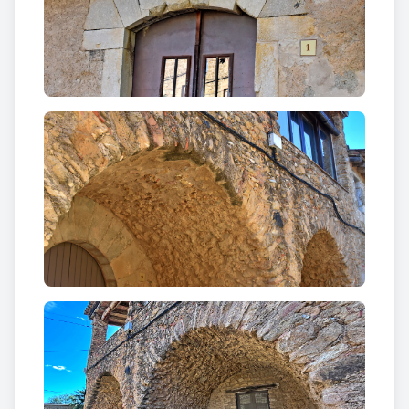
Damunt del portal hi ha una finestra lobulada, de
tipologia gòtica. Al costat nord, una finestra
renaixentista amb permòdols actualment
reformada. Al sud, una de mig punt bastida amb
carreus i dues rectangulars, una amb
l'emmarcament i l'ampit motllurat. En general
presenten reformes i modificacions.
Can Selleres,
entre mitgeres, presenta un cos
adossat a la façana, cobert amb eixida al pis i dues
grans arcades de mig punt, amb pedres disposades
a sardinell, a la planta baixa, bastides amb
pedruscall i morter. L'eixida presenta el sostre
embigat i dos pilars quadrats, un central i l'altre a la
cantonada, que el sostenen. El portal d'accés és
d'arc de mig punt adovellat, amb la inscripció "PERE
BARO A 17 DE JULIOL DE 1636". Està situat sota
l'arcada sud. A la nord hi ha una finestra rectangular