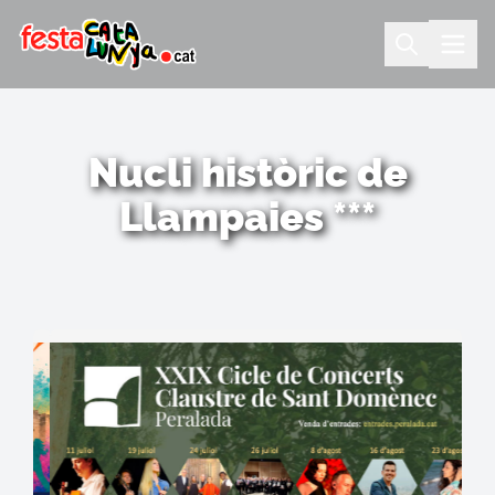
Nucli històric de
Llampaies ***