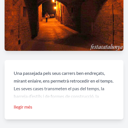
Una passejada pels seus carrers ben endreçats,
mirant enlaire, ens permetrà retrocedir en el temps.
Les seves cases transmeten el pas del temps, la
barreja d’estils i de formes de construcció, la
presència de portalades adovellades, els finestrals
llegir més
gòtics, les arcuacions conopials... i tot mantenint
escrupolosament un fràgil equilibri amb la
modernitat i les actuals condicions de vida.