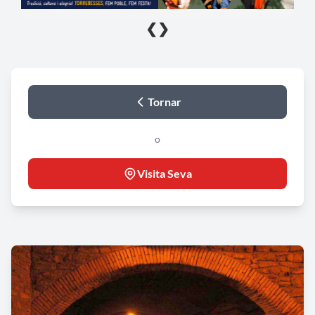
❮
❯
Tornar
o
Visita Seva