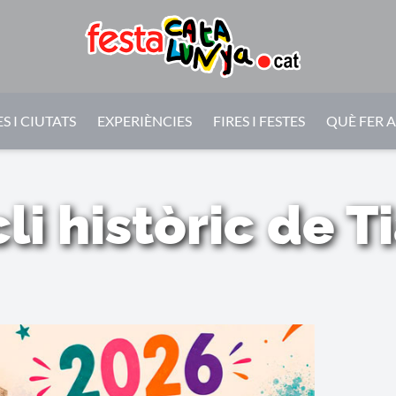
S I CIUTATS
EXPERIÈNCIES
FIRES I FESTES
QUÈ FER 
li històric de T