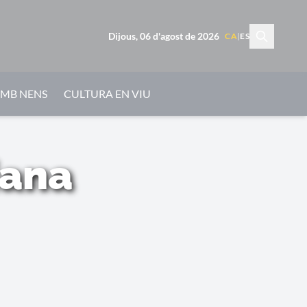
Dijous, 06 d'agost de 2026
CA
|
ES
AMB NENS
CULTURA EN VIU
iana