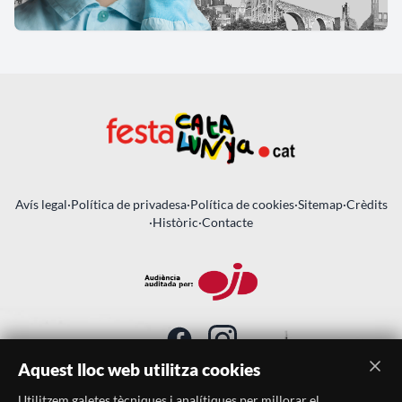
Avís legal
·
Política de privadesa
·
Política de cookies
·
Sitemap
·
Crèdits
·
Històric
·
Contacte
Aquest lloc web utilitza cookies
Utilitzem galetes tècniques i analítiques per millorar el
SUBSCRIU-TE AL BUTLLETÍ