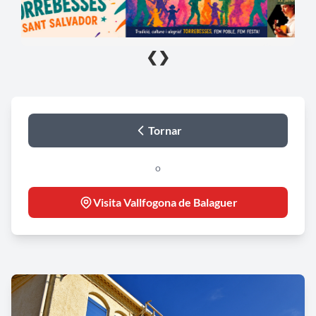
❮
❯
Tornar
o
Visita Vallfogona de Balaguer