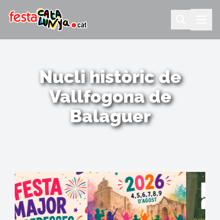
Nucli històric de
Vallfogona de
Balaguer