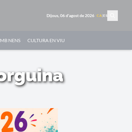
Dijous, 06 d'agost de 2026
CA
|
ES
AMB NENS
CULTURA EN VIU
gorguina