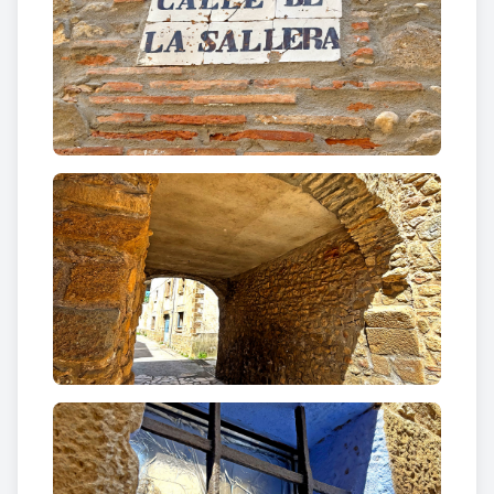
menció del topònim l’any 1017, en un context en
què el territori s’organitzava al voltant de petites
comunitats agrícoles i eclesiàstiques. En aquell
temps, el poble ja prenia forma com a
cellera
, és a
dir, un espai protegit al voltant de l’església i del
cementiri, sovint delimitat per murs o tancaments
simbòlics que oferien refugi i identitat a la
comunitat. Aquesta condició de cellera explica en
bona part la seva estructura compacta i tancada,
encara perceptible avui.
Amb el pas dels segles, el nucli va créixer lentament
però de manera constant. Aquest augment
progressiu de població va consolidar un teixit urbà
dens, on les cases es disposaven seguint el traçat
dels carrers medievals, sense grans espais buits,