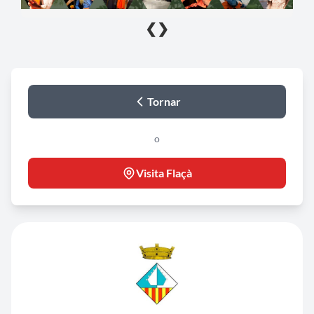
❮
❯
Tornar
o
Visita Flaçà