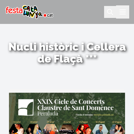
Nucli històric i Cellera
de Flaçà ***