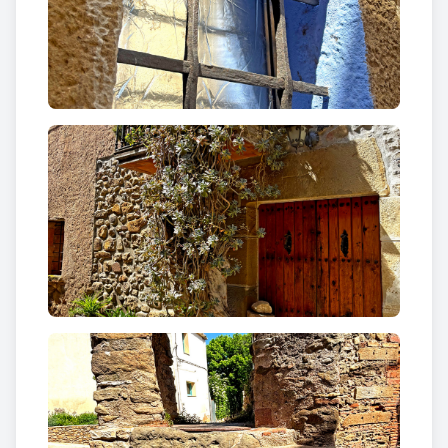
com si el poble s’hagués anat omplint a poc a poc,
peça a peça.
Durant els segles XVI i XVII, el nucli va adquirir la
seva fesomia actual. Tot i les transformacions, es va
mantenir fidel a l’estructura urbana medieval, i
encara avui moltes de les cases conserven portals
adovellats, finestres treballades i detalls
arquitectònics d’aquella època. Són elements que,
com petites empremtes del passat, recorden la
continuïtat d’un poble que ha crescut sense trencar
del tot amb la seva història.
Al segle XVIII, en un context de creixement
demogràfic generalitzat arreu del país, diverses
cases es van reformar o reconstruir, adaptant-se a
noves necessitats però sense perdre l’essència del