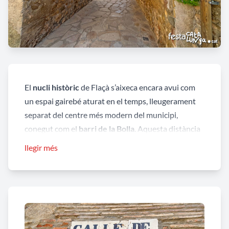
El
nucli històric
de Flaçà s’aixeca encara avui com
un espai gairebé aturat en el temps, lleugerament
separat del centre més modern del municipi,
conegut com el
barri de la Bolla
. Aquesta distància
física reflecteix també una distància temporal:
llegir més
d’una banda, el creixement contemporani; de l’altra,
un nucli antic que conserva la respiració lenta dels
seus orígens medievals.
Els primers rastres documentats de Flaçà es
remunten als inicis del segle XI, amb la primera