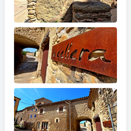
conjunt antic. Aquestes intervencions van
consolidar encara més la imatge d’un poble habitat i
viu, però fidel a les seves arrels.
Flaçà era, en origen, un poble tancat, amb accés
restringit a través de tres portals que marcaven el
límit entre l’espai protegit i el món exterior.
Aquestes obertures no eren només passos físics,
sinó també símbols d’un ordre comunitari antic, on
entrar i sortir del poble tenia un significat gairebé
ritual.
Recórrer avui el nucli històric de Flaçà és, en certa
manera, caminar per dins d’aquesta antiga cellera
que encara conserva el seu traçat íntim i recollit.
Entre murs antics i carrers estrets, el poble
continua explicant, en silenci, la seva llarga història