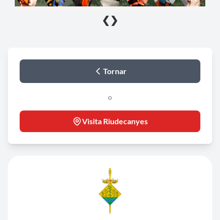
❮
❯
Tornar
o
Visita Riudecanyes