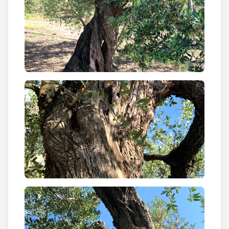
La marca comercial de l’Oli d’Oliva Verge Extra
elaborat per la Cooperativa de Riudecanyes porta
el nom “ESCORNALBOU”. A causa del relleu
muntanyós del seu terme, en no poder accedir a les
finques amb maquinària agrícola moderna, tot el
procés de recollida de la collita de l’oliva es fa de
forma manual.
L’Oli d’Oliva Verge Extra de la Cooperativa de
Riudecanyes és un oli d’oliva 100% arbequina, extra
verge, premiat i reconegut pel seu sabor i la textura.
Al 2012 va ser Finalista dels Premis als millors Olis
d’Oliva Verge Extra atorgats pel Ministeri
d’Agricultura del Govern d’Espanya.
Aquest producte ha propiciat l’espai El Setrill, un