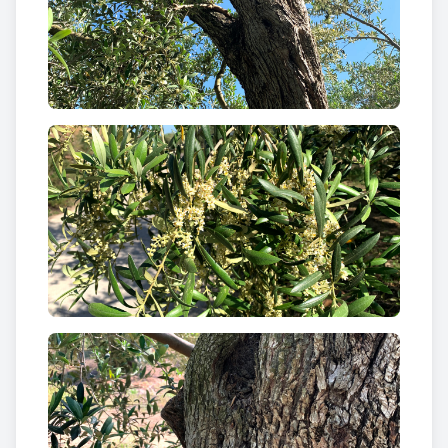
espai polivalent d’interpretació de l’Oli d’Oliva
Verge Extra, esdevenint el primer espai dedicat al
Oleoturisme, que organitza activitats relacionades
per gaudir i conèixer la cuina mediterrània i la
cultura d’una alimentació saludable en el seu propi
entorn.