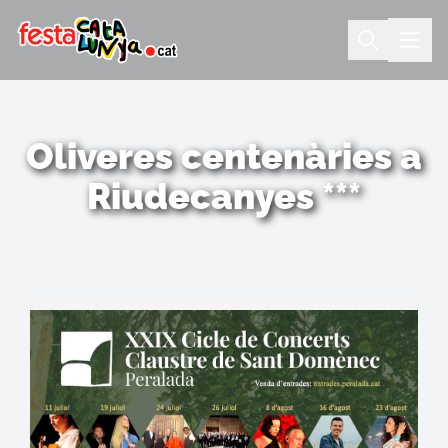
Oliveres centenàries a
Riudecanyes ***