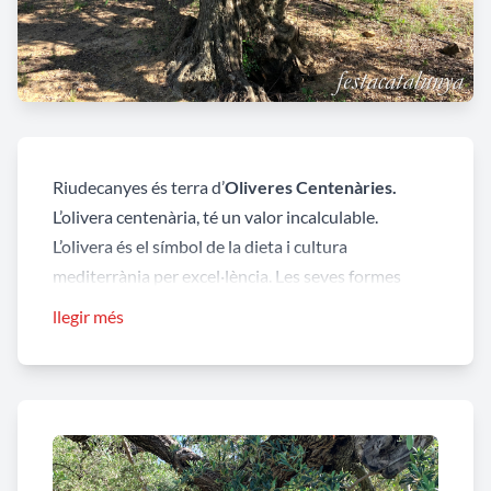
Riudecanyes és terra d’
Oliveres Centenàries.
L’olivera centenària, té un valor incalculable.
L’olivera és el símbol de la dieta i cultura
mediterrània per excel·lència. Les seves formes
retorçades i seu gruixut tronc són les seves
llegir més
característiques principals. La majoria de les
oliveres centenàries solen tenir el tronc buit i grans
forats, efectes del pas del temps. Riudecanyes té la
sort de comptar amb diverses oliveres centenàries
de la varietat Arbequina.