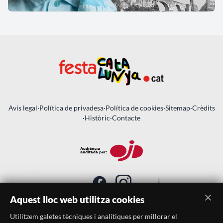
Avís legal
·
Política de privadesa
·
Política de cookies
·
Sitemap
·
Crèdits
·
Històric
·
Contacte
Aquest lloc web utilitza cookies
Utilitzem galetes tècniques i analítiques per millorar el
SUBSCRIU-TE AL BUTLLETÍ