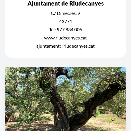
Ajuntament de Riudecanyes
C/ Dimecres, 9
43771
Tel: 977 834 005
www.riudecanyes.cat
ajuntament@riudecanyes.cat