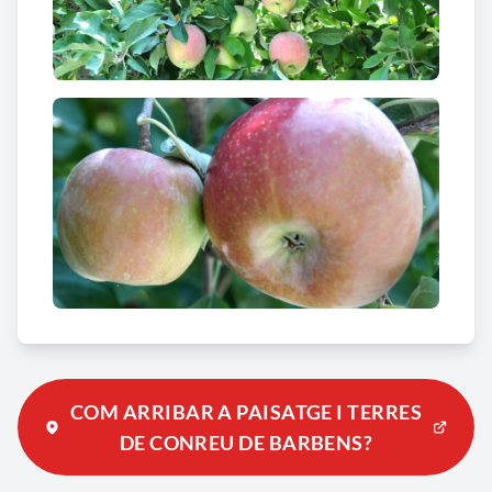
Tanmateix, val la pena fer una passejada a peu o en
bicicleta per la vora del Canal i seguir-lo en direcció
a Ivars, on aquí sí que es conserven les banquetes
arbrades.
COM ARRIBAR A PAISATGE I TERRES
DE CONREU DE BARBENS?