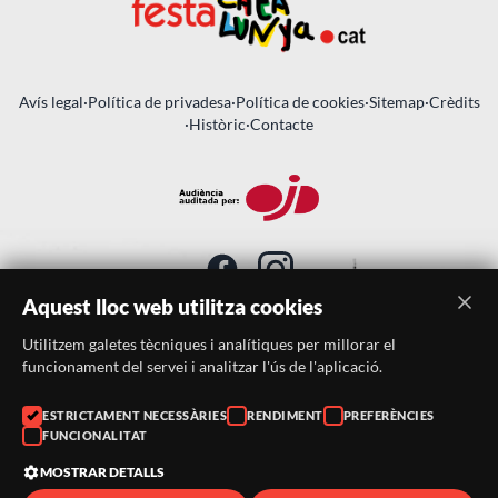
Avís legal
·
Política de privadesa
·
Política de cookies
·
Sitemap
·
Crèdits
·
Històric
·
Contacte
Aquest lloc web utilitza cookies
Utilitzem galetes tècniques i analítiques per millorar el
SUBSCRIU-TE AL BUTLLETÍ
funcionament del servei i analitzar l'ús de l'aplicació.
Telèfon:
938046359
ESTRICTAMENT NECESSÀRIES
RENDIMENT
PREFERÈNCIES
FUNCIONALITAT
Correu:
festacatalunya@festacatalunya.cat
MOSTRAR DETALLS