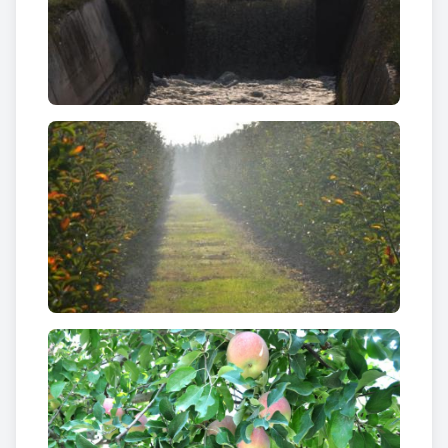
territori on discorre.
El
canal principal
neix d’una presa al riu Segre a
Ponts (la Noguera) i, després de recórrer 144 km
per les comarques de l’Urgell, el Pla d’Urgell, les
Garrigues i el Segrià, torna les aigües sobrants al
Segre.
Malauradament les banquetes arbrades que
seguien el curs de la sèquia del canal que passa per
Barbens van ser talades, però encara és viu el
record del paisatge que conformaven les
banquetes, el canal i la Turbina. Amb el nou projecte
dels Canals d’Urgell, es preveu replantar aquesta
zona i recuperar així no només el paisatge sinó
també formes d’explotació hidràuliques.