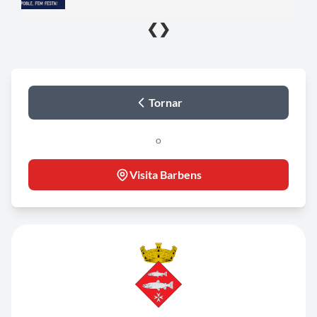
❮
❯
Tornar
o
Visita Barbens