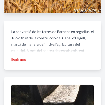
La conversió de les terres de Barbens en regadius, el
1862, fruit de la construcció del Canal d’Urgell,
marcà de manera definitiva l’agricultura del
municipi. A més del conreu de cereals existent,
s’introdueix el conreu de l’alfals, la remolatxa i el
llegir més
panís i, a partir del 1960, el conreu dels arbres
fruiters, especialment de pomeres, que va donar
renom a la coneguda
poma de Barbens
.
Els
canals d'Urgells
són la infraestructura més
important de les comarques de Ponent, que va
transformar per complet el paisatge i l’economia pel