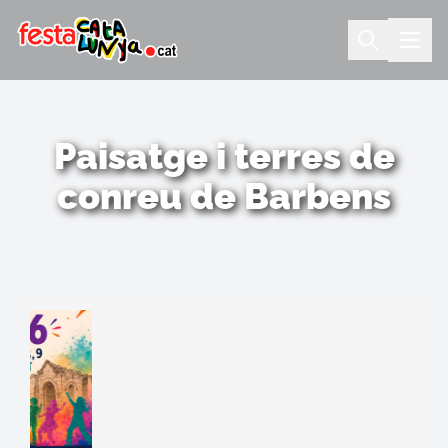
Paisatge i terres de
conreu de Barbens