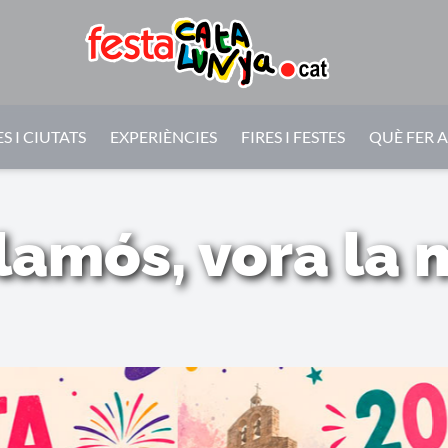
S I CIUTATS
EXPERIÈNCIES
FIRES I FESTES
QUÈ FER 
lamós, vora la 