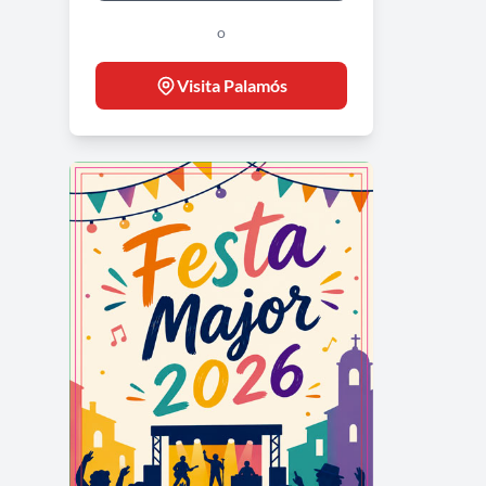
o
Visita Palamós