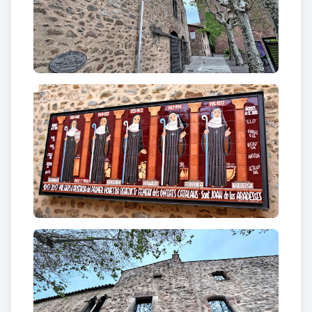
agustinians i, finalment desaparegué la figura de
l'abat, l'edifici entrà en un període de decadència.
Amb la desamortització de Mendizábal l'any 1835
passà a propietat de l'Estat i després de
l'Ajuntament. Al llarg del segle XIX i XX tingué
múltiples usos: des de presó a caserna, escola,
habitatge, local d'entitats i seu provisional de
l'Ajuntament. Malgrat els inconvenients que això
suposà, el seu ús continuat el mantingué viu en la
consciència dels santjoanins com a part essencial
del seu patrimoni. Els intents de rehabilitar-lo es
remunten a principis del segle XX, amb una primera
obra impulsada per l'alcalde Jaume Bellapart.
El 1933 es presentà un gran projecte de
restauració, de l'arquitecte Josep Riera, però la
Guerra Civil l'estroncà. La restauració es reprengué
als anys 80 i, de manera més important durant els