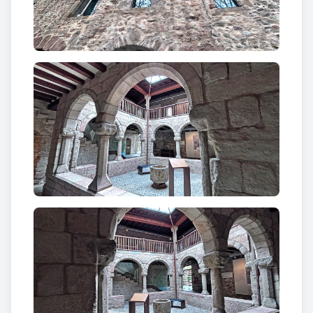
anys 2009 i 2010.
Actualment, el Palau de l'Abadia totalment
rehabilitat acull l'
Oficina de Turisme
, el
Centre
d'Interpretació del Mite del Comte Arnau
que
forma part del projecte Terra de Comtes i Abats,
l'
Espai Art l'Abadia
, l'
exposició permanent de
maquetes Romànic, una volta pel Ripollès
i un
conjunt de sales polivalents on s'hi estableix una
àmplia programació cultural, com conferències,
presentacions i exposicions diverses, n'és un
exemple la sala Abat Arnau de Vilalba.