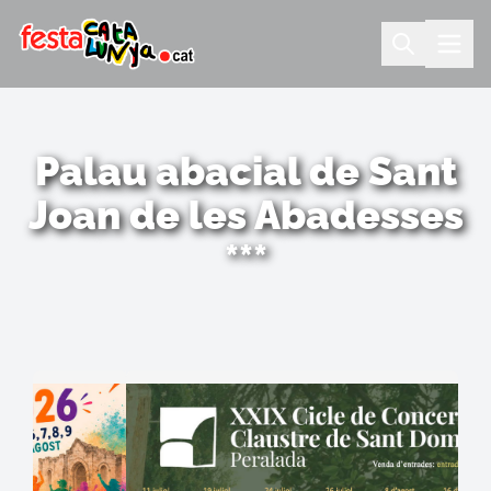
Palau abacial de Sant
Joan de les Abadesses
***