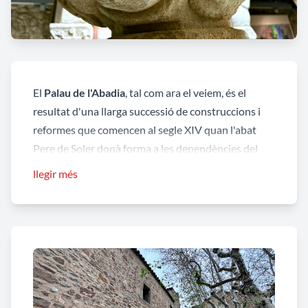
El
Palau de l'Abadia
, tal com ara el veiem, és el
resultat d'una llarga successió de construccions i
reformes que comencen al segle XIV quan l'abat
Pere de Soler donà forma a les dependències del
monestir ja existents, on ell mateix residia. Seria un
llegir més
altre abat, Arnau de Vilalba, qui al segle XV ennoblí
el casal amb elements d'estil gòtic i la construcció
del petit claustre que comunica les diferents parts
del Palau. Els capitells d'aquest claustre tenen
gravat l'escut de l'abat, que també es troba al
primer pis en el dentell d'una porta.
Quan el monestir deixà d'acollir els canonges