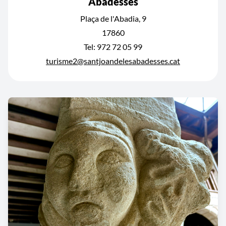
Abadesses
Plaça de l'Abadia, 9
17860
Tel: 972 72 05 99
turisme2@santjoandelesabadesses.cat