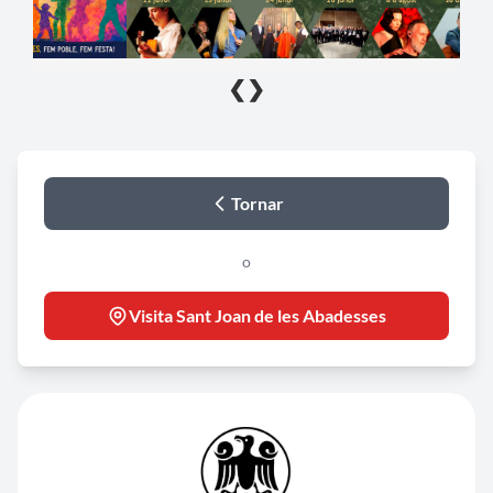
❮
❯
Tornar
o
Visita Sant Joan de les Abadesses