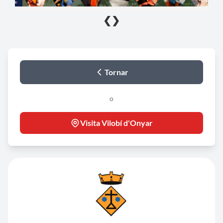
❮
❯
Tornar
o
Visita Vilobí d'Onyar