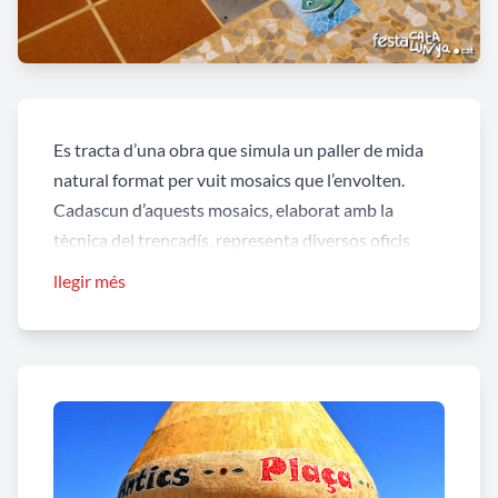
Es tracta d’una obra que simula un paller de mida
natural format per vuit mosaics que l’envolten.
Cadascun d’aquests mosaics, elaborat amb la
tècnica del trencadís, representa diversos oficis
antics de caràcter rural que havien existit als tres
llegir més
pobles que conformen el municipi de Vilobí
d’Onyar:
Vilobí d’Onyar, Salitja i Sant Dalmai
. Els
oficis representats són:
cisteller, pagès, ferrer,
rajoler, pastora, esclopeter o escloper, flequer,
mestre d’obres i carreter
.
L’obra també constitueix un petit homenatge, amb