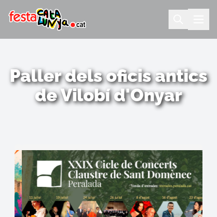
Paller dels oficis antics
de Vilobí d'Onyar