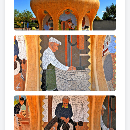
nom i cognoms, a persones reals que havien exercit
aquests oficis.
Va ser realitzada l’any 2014 pel mestre paleta i
artesà
Ramon Oliveras Turón
, de manera
voluntària i totalment desinteressada, coincidint
amb la III Fira de la Llet, un esdeveniment que se
celebra anualment al municipi.
En destaca especialment la fidelitat a les
proporcions d’un paller natural, així com l’encert en
la combinació de colors del trencadís.