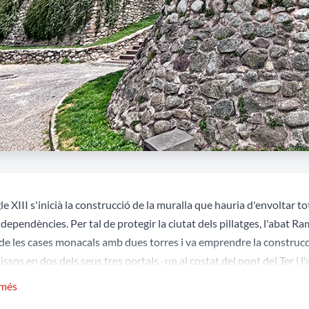
le XIII s'inicià la construcció de la muralla que hauria d'envoltar to
dependències. Per tal de protegir la ciutat dels pillatges, l'abat R
de les cases monacals amb dues torres i va emprendre la construcci
issos en dos dels seus tres portals -un al costat del pont del Ter i l'
cava amb el clos del monestir, a migdia de la capçalera de l'esglési
 més
ibar a tenir fins a sis portals d'accés.