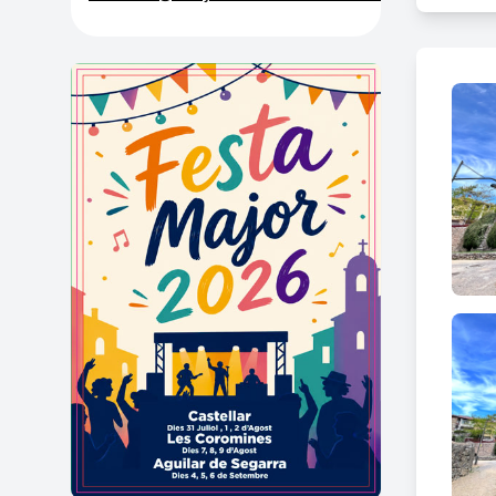
De la
empra
dos ni
Les r
Reyna
troben
El tra
compl
indre
També 
Comte
d'accé