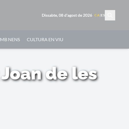
Dissabte, 08 d'agost de 2026
CA
|
ES
AMB NENS
CULTURA EN VIU
 Joan de les