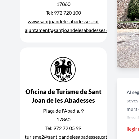
17860
Tel: 972 720 100
www.santjoandelesabadesses.cat
ajuntament@santjoandelesabadesses.cat
Oficina de Turisme de Sant
Al seg
Joan de les Abadesses
seves 
murs 
Plaça de l'Abadia, 9
llevad
17860
comuni
Tel: 972 72 05 99
llegir
va arr
turisme2@santjoandelesabadesses.cat