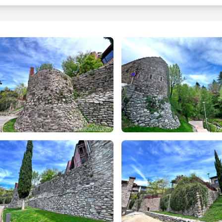
 muralla se'n conserven molts trams, tot i que es troben amenaçats 
t és pedra de riu de grans dimensions, amb base més ampla prop d
vells d'espitlleres degut a ulteriors reforçaments.
estes de muralla que actualment es poden observar són al Passeig C
ls, al mirador de la plaça de l'Abadessa Emma i al
Parc de la Mural
 restes d'una de les torres, la
Torre Saltant
(segles XIII-XIV).
m de ponent està situat al front de ponent de la Vila Vella, molt a 
et i ben conservat de la muralla de Sant Joan de les Abadesses. Un 
t, i cal esmentar que algunes de les cases de l'extrem oposat a la 
hi ha restes d’un tram de muralla entre el passeig del Comte Guifré 
 Guifré núm. 2. Al carrer Major, a més, es descobrí un element que
s a la Vila Vella.