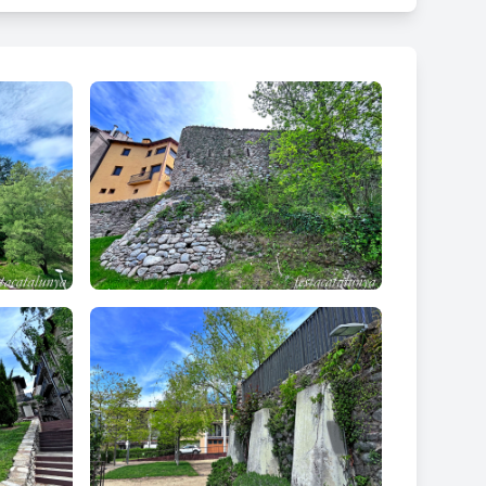
per noves construccions o afegits. El material
els fonaments. En alguns trams de muralla hi ha
omte Guifré, a la plaça de l'arquitecte Duran i
la
, on se situava el
portal de ponent
i
on, a més, s'hi
prop de la font d'en Roca. Es tracta del tram més
dels portals d'accés estava situat a prop d'aquest
torre tenen com a fonaments paraments de la muralla.
i del carrer Major (segle XIV) i al passeig del
 corresponia al sistema de tancament del portal