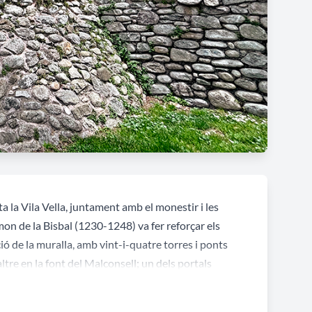
ta la Vila Vella, juntament amb el monestir i les
amon de la Bisbal (1230-1248) va fer reforçar els
ó de la muralla, amb vint-i-quatre torres i ponts
altre en la font del Malconsell; un dels portals
a. La muralla va ser reforçada en diverses ocasions i