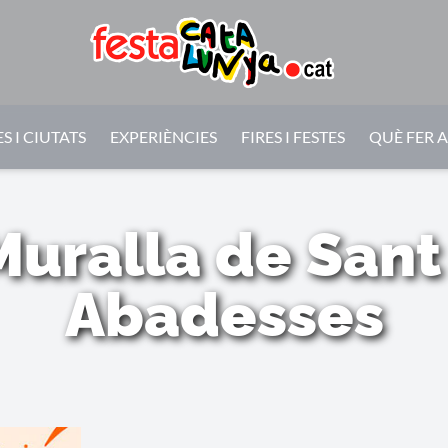
S I CIUTATS
EXPERIÈNCIES
FIRES I FESTES
QUÈ FER 
Muralla de Sant
Abadesses