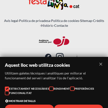
Avís legal
·
Política de privadesa
·
Política de cookies
·
Sitemap
·
Crèdits
·
Històric
·
Contacte
Aquest lloc web utilitza cookies
Utilitzem galetes tècniques i analítiques per millorar el
SUBSCRIU-TE AL BUTLLETÍ
funcionament del servei i analitzar l'ús de l'aplicació.
ESTRICTAMENT NECESSÀRIES
RENDIMENT
PREFERÈNCIES
Telèfon:
938046359
FUNCIONALITAT
Correu:
festacatalunya@festacatalunya.cat
MOSTRAR DETALLS