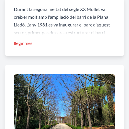
Durant la segona meitat del segle XX Mollet va
créixer molt amb l'ampliació del barri de la Plana
Lledó. L'any 1981 es va inaugurar el parc d'aquest
sector, primer pas de cara a estructurar el barri
actual. El nou parc urbà va esdevenir el segon que
llegir més
tindria la ciutat després de Can Mulà i el més gran
fins a aquell moment, amb 52.000 metres quadrats.
El 1991, coincidint amb la construcció de la ronda
nord de Mollet (l'avinguda de Rívoli) es van fer unes
obres per ampliar el parc en 16.500 m2, fins la seva
superfície actual de gairebé 7 hectàrees. El parc
envolta el cementiri municipal que es manté, però,
com un recinte independent de la resta de l'espai.
El parc està format per diversos camins