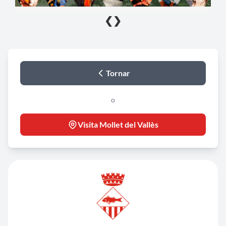
❮
❯
Tornar
o
Visita Mollet del Vallès