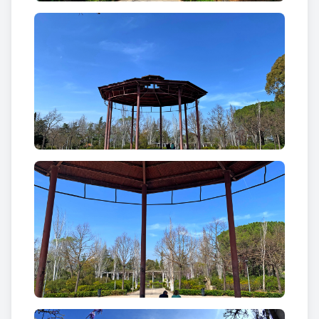
pavimentats radials a partir d'una plaça central on
hi ha una glorieta de ferro preparada per a la
celebració d'esdeveniments públics. Aquests
camins són passejos arbrats a l'ombra de til·lers i
amb tanques verdes retallades de pitòspors.
Disposa d'una xarxa de camins secundaris més
sinuosos sense pavimentar destinats al passeig
allunyat de les zones més concorregudes.
Una mica desviat d'aquesta glorieta central, hi ha
un llac artificial amb un brollador d'aigua i vegetació
aquàtica envoltada per una pèrgola amb diverses
glicines amb floracions espectaculars a la
primavera. A l'accés des de l'avinguda del Parc amb
el carrer Ferrocarril, hi ha un escut del municipi fet
amb planta de temporada que recorda que va ser el
primer gran parc de nova construcció de la ciutat.