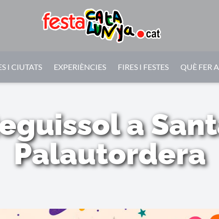
S I CIUTATS
EXPERIÈNCIES
FIRES I FESTES
QUÈ FER 
eguissol a San
Palautordera