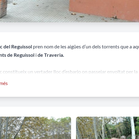
rc del Reguissol
pren nom de les aigües d’un dels torrents que a aqu
nts de Reguissol
i
de Traveria.
c constitueix un vertader lloc d’esbarjo on passejar envoltat per la
robem a aquest parc és
el safareig municipal
que es va construir l’
 més
 de la rectoria per tal de construir una nova via d’entrada a la pobl
fareig, format per dos cossos rectangulars units entre ells, es tro
nsen sobre pilars de maó, a doble vessant i teules aràbigues.