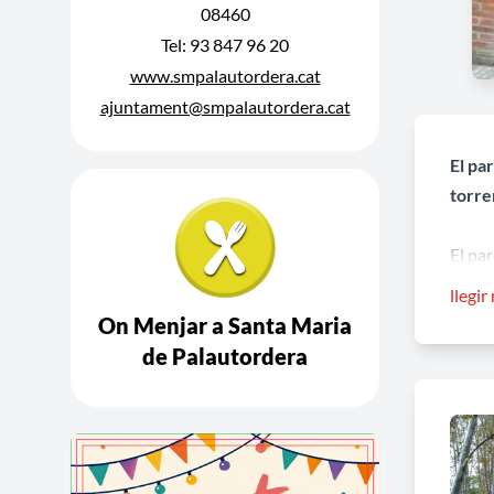
08460
Tel: 93 847 96 20
www.smpalautordera.cat
ajuntament@smpalautordera.cat
El pa
torre
El par
que t
llegir
costat
On Menjar a Santa Maria
de Palautordera
El sa
desca