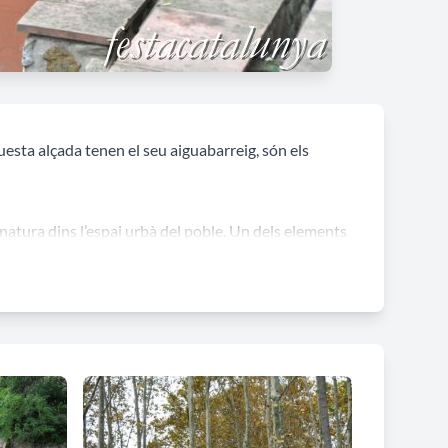
esta alçada tenen el seu aiguabarreig, són els
 natura dins l’espai urbà del poble. Un dels elements
any 1936 després d’haver eliminat el que hi havia al
ació.
ba sota una coberta amb encavallades de fusta que