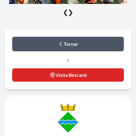
❮
❯
Tornar
o
Visita Bescanó