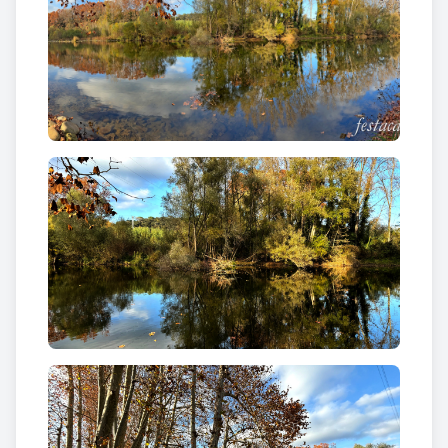
utilitzades al molí i a la resclosa, datat de 1741, el
trobem a l'arxiu de la família Benages. El 1932
l'Evarist Antón, immigrant murcià, va deixar el ram
de la construcció i va sol·licitar els permisos
municipals per a fer un pas de barca (tenia dues
barques de riu per a transport de passatgers), que
competiria amb la barca d'en Pere Petit qui, des de
principis del s. XX, passava la seva barca de cable
(per creuar carruatges i grans embalums), cent
metres aigües amunt d'aquest indret. En
"Varisto"
va edificar la Barca, casa-hostal. L'aiguat de 1940 -
amb un nivell d'aigua que arribà a la cota 105-
s'endugué la barca i la casa. L'any 1974, el pas de
barca de Bescanó va deixar de funcionar.