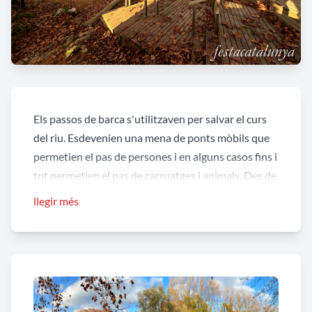
Els passos de barca s'utilitzaven per salvar el curs
del riu. Esdevenien una mena de ponts mòbils que
permetien el pas de persones i en alguns casos fins i
tot permetien el pas de carruatges i animals. Des de
la Cellera de Ter fins a Girona hi havia diferents
llegir més
passos de barca que comunicaven les dues ribes del
riu Ter. El pas de barca de Bescanó s'utilitzava per
salvar el curs del riu i fer possible la comunicació
entre els municipis de Bescanó i de Sant Gregori.
El primer document sobre les barques de Bescanó,