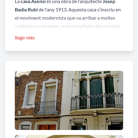
La
casa Asensi
és una obra de l’arquitecte
Josep
Badia Rubí
de l'any 1913. Aquesta casa s’inscriu en
el moviment modernista que va arribar a moltes
poblacions catalanes, amb pinzellades decoratives
de qualitat com els esgrafiats de les obertures, la
llegir més
ceràmica de la balconada dividida en tres parts o la
cornisa dentada que culmina la façana.
La
casa mas Barberà
és de l’any 1911 i a l’igual que
les cases veïnes presenta trets modernistes de
caràcter popular. En aquest cas l’arquitecte
Josep
Graner Pra
t, va jugar amb els contrastos que
generen el totxo vist i la ceràmica.
La
casa Miró
és obra de J
osep Badia Rubí
de l’any
1913. La inspiració modernista està present en el
joc de l’ús de la pedra vista irregular i el trencadís de