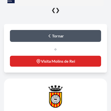
❮
❯
Tornar
o
Visita Molins de Rei