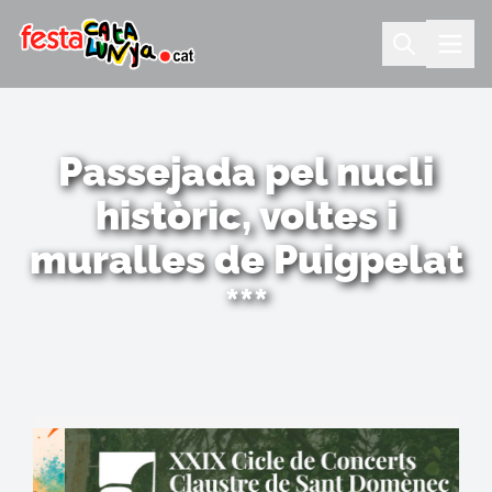
Passejada pel nucli
històric, voltes i
muralles de Puigpelat
***