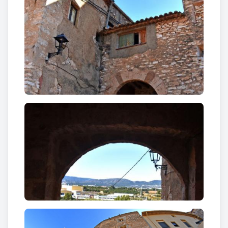
Si sents curiositat
traspassa el Portal,
endinsa’t a la Vila i
descobreix el seu encant.
Si esperes trobat folgada riquesa
hauràs errat el camí.
Si el que cerques és gentilesa,
llavors amic estimat,
el camí hauràs encertat.
Sigues benvingut a Puigpelat.
També prop de les muralles i del portal de la vila hi