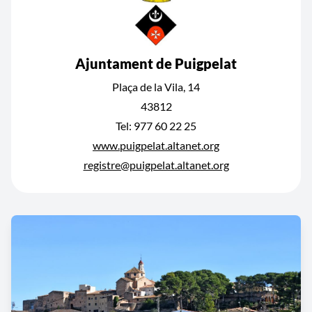
Ajuntament de Puigpelat
Plaça de la Vila, 14
43812
Tel: 977 60 22 25
www.puigpelat.altanet.org
registre@puigpelat.altanet.org