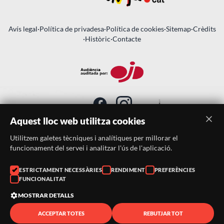
Avís legal
·
Política de privadesa
·
Política de cookies
·
Sitemap
·
Crèdits
·
Històric
·
Contacte
Aquest lloc web utilitza cookies
Utilitzem galetes tècniques i analítiques per millorar el
SUBSCRIU-TE AL BUTLLETÍ
funcionament del servei i analitzar l'ús de l'aplicació.
ESTRICTAMENT NECESSÀRIES
RENDIMENT
PREFERÈNCIES
Telèfon:
938046359
FUNCIONALITAT
Correu:
festacatalunya@festacatalunya.cat
MOSTRAR DETALLS
ACCEPTAR TOTES
REBUTJAR TOT
© 2026 ·
FestaCatalunya
— Tots els drets reservats · Web