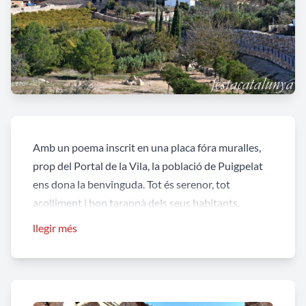
Amb un poema inscrit en una placa fóra muralles,
prop del Portal de la Vila, la població de Puigpelat
ens dona la benvinguda. Tot és serenor, tot
acolliment i bon tarannà dels seus habitants.
Benvolgut amic,
llegir més
si aquests mundans senders
t’han dut fins aquí,
no aturis ara el pas
i acaba el camí.