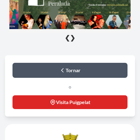
❮
❯
Tornar
o
Visita Puigpelat