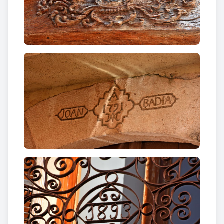
En aquest indret es celebren el 25 de març, gran
part dels actes de la Festa Major en honor a la
Mare
de Déu de la Llet o de l’Hospitalet
, una de les
festes més sentides de Puigpelat. Després de la
celebració eucarística del migdia, que inclou el
besamans i el cant dels goigs, dins de l’església té
lloc la benedicció dels infants del poble. Tot seguit
comença
la Baixada de la Cinta al Pi
, acte en que la
Majorala Major lliga una cinta beneïda, primer, a la
bandera del poble i una segona cinta al tronc del Pi
en senyal de protecció de la terra i els conreus. En
aquest seguici s’hi toca
la Muixeranga
i s’hi
dansa
el Ball dels Vuit Vent
s, un dels balls més
antics de Catalunya.
Curiositats