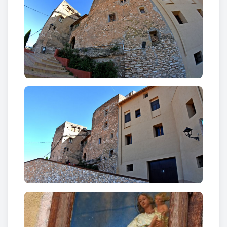
ha un espai protagonitzat pel
Pi de Puigpelat
, un
dels símbol de la població. El pi original formava
part d’un bosc que els pagesos, poc a poc, van anar
talant per convertir-lo en una era. Dels pins que van
donar vida al bosc sols en van quedar dos que eren
molt grans. Un es va perdre en una tempesta, i
l'altre, el conegut i imponent Pi de Puigpelat, es va
convertir en un element estimat i símbol del poble.
El 2 de març de 1935, Sant Simplici, una forta
ventada el va abatre i, cinquanta anys més tard, se’n
plantà un de nou en record del vell pi. En aquest
indret conegut com la Bassa Vella, en el decurs de la
Guerra Civil s’hi van cremar imatges religioses,
entre elles la de la Mare de Déu de la Llet.