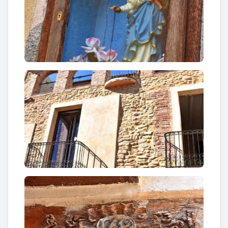
És un excel·lent mirador i un estratègic punt de
partida de diverses
rutes i excursions per la
comarc
a, ja que està ben connectada amb diferents
camins, com el GR-172 de Reus a Montserrat, i el
Camí de l’Aigua (PR-C 159) que va de Puigpelat a
Tarragona seguint el traçat de la Mina de
l’Arquebisbe, mina que té una llargada de 28
quilòmetres.
A l’entorn del Pi hi destaquen els rehabilitats
marges, les escales, i un pou d’uns 12 metres de
fondària –localitzat el desembre de 2019-,
testimonis de construccions en pedra seca de
l’entorn, que crea un conjunt monumental únic que
esdevé un espai d’interpretació a l’aire lliure
d’aquest tipus de construcció.