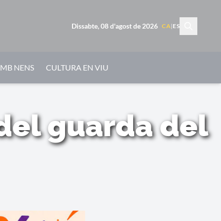
Dissabte, 08 d'agost de 2026
CA
|
ES
AMB NENS
CULTURA EN VIU
 del guarda del