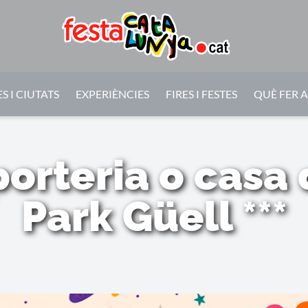
S I CIUTATS
EXPERIÈNCIES
FIRES I FESTES
QUÈ FER 
porteria o casa
Park Güell ***