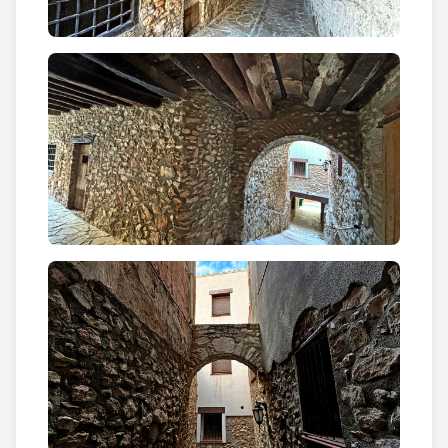
aventurat suposar que s’esdevingué a darreries del
segle XVIII o començament del XIX.
També consta que es dedicà a carnisseria local. A les
“Ordinacions de 1573” trobem que: “…que ninguna
persona no fassa ninguna brutícia en la plasa ni en
lo perche de la vila dit de la carniceria“. Al
“Diccionari…” de Pascual Madoz, escrit entre el
1848-1850, es cita que Rasquera té presó.
Text extret de www.rasqueraturisme.com