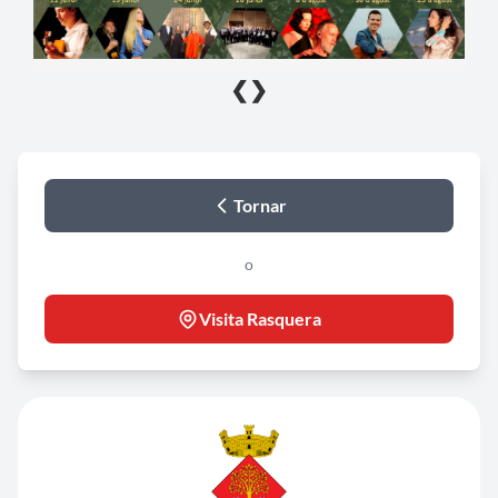
❮
❯
Tornar
o
Visita Rasquera