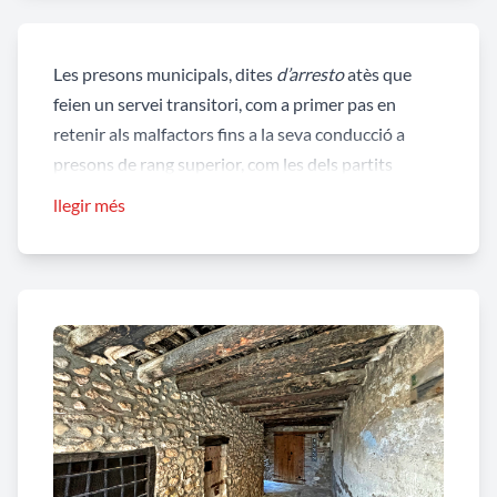
Les presons municipals, dites
d’arresto
atès que
feien un servei transitori, com a primer pas en
retenir als malfactors fins a la seva conducció a
presons de rang superior, com les dels partits
judicials o a les provincials.
llegir més
Una majoria de presons
d’arresto
foren construïdes
o habilitades entre els segles XVI i XVII quant
impartir justícia passà de l’àmbit feudal a mans
d’ajuntament -per faltes lleus- o bé a l’organisme de
judicatura.
No tenim notícia documental, fins al moment
present, de l’època en que es va adequà l’habitació
rasquerana com a presó. Encara que no fora