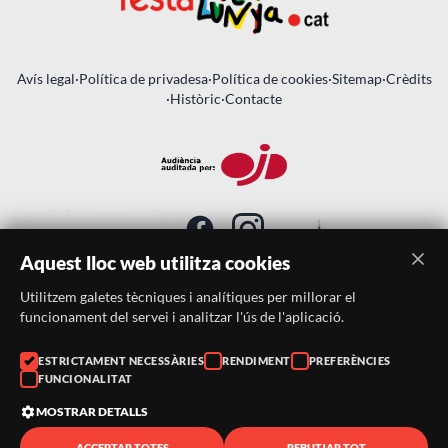
Avís legal
·
Política de privadesa
·
Política de cookies
·
Sitemap
·
Crèdits
·
Històric
·
Contacte
Aquest lloc web utilitza cookies
Utilitzem galetes tècniques i analítiques per millorar el
SUBSCRIU-TE AL BUTLLETÍ
funcionament del servei i analitzar l'ús de l'aplicació.
ESTRICTAMENT NECESSÀRIES
RENDIMENT
PREFERÈNCIES
Telèfon:
938046359
FUNCIONALITAT
Correu:
festacatalunya@festacatalunya.cat
MOSTRAR DETALLS
ACCEPTAR TOTES
REBUTJAR TOT