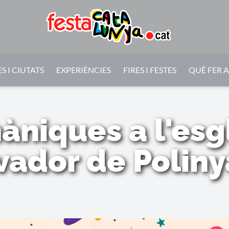
S I CIUTATS
EXPERIÈNCIES
FIRES I FESTES
QUÈ FER 
àniques a l'esg
vador de Polinyà