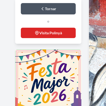
Tornar
o
Visita Polinyà