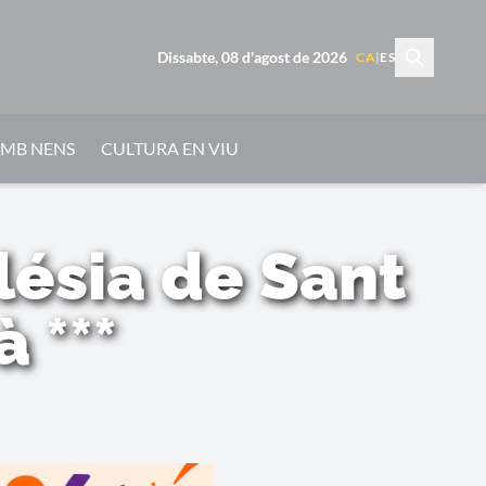
Dissabte, 08 d'agost de 2026
CA
|
ES
AMB NENS
CULTURA EN VIU
lésia de Sant
 ***