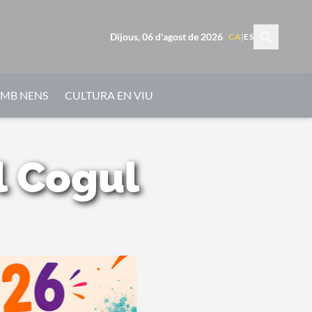
Dijous, 06 d'agost de 2026
CA
|
ES
AMB NENS
CULTURA EN VIU
l Cogul