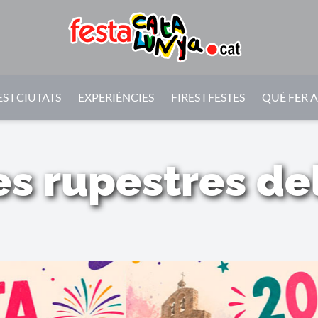
S I CIUTATS
EXPERIÈNCIES
FIRES I FESTES
QUÈ FER 
es rupestres de