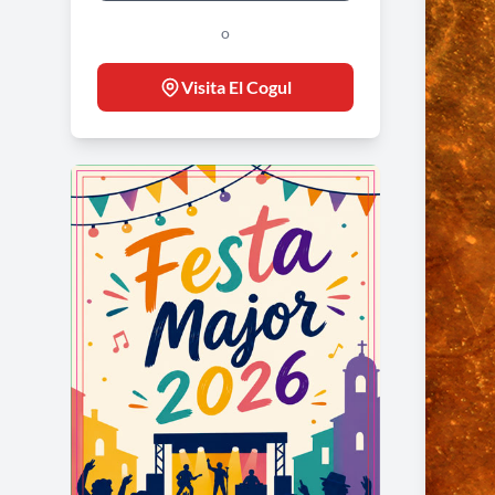
o
Visita El Cogul