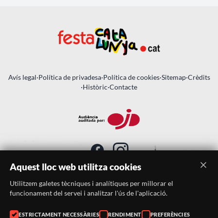
Avís legal
·
Política de privadesa
·
Política de cookies
·
Sitemap
·
Crèdits
·
Històric
·
Contacte
Aquest lloc web utilitza cookies
Utilitzem galetes tècniques i analítiques per millorar el
SUBSCRIU-TE AL BUTLLETÍ
funcionament del servei i analitzar l'ús de l'aplicació.
Telèfon:
938046359
ESTRICTAMENT NECESSÀRIES
RENDIMENT
PREFERÈNCIES