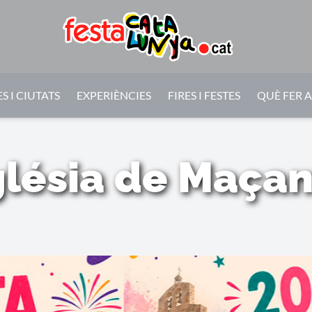
S I CIUTATS
EXPERIÈNCIES
FIRES I FESTES
QUÈ FER 
glésia de Maçan