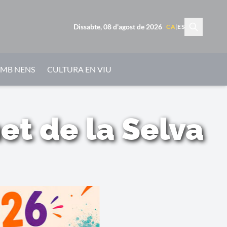
Dissabte, 08 d'agost de 2026
CA
|
ES
AMB NENS
CULTURA EN VIU
et de la Selva