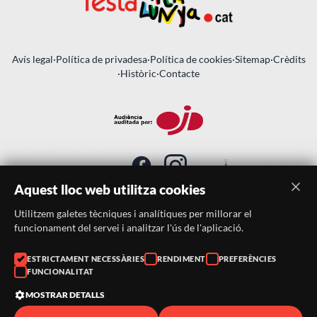
Avís legal
·
Política de privadesa
·
Política de cookies
·
Sitemap
·
Crèdits
·
Històric
·
Contacte
Aquest lloc web utilitza cookies
Utilitzem galetes tècniques i analítiques per millorar el
SUBSCRIU-TE AL BUTLLETÍ
funcionament del servei i analitzar l'ús de l'aplicació.
Telèfon:
938046359
ESTRICTAMENT NECESSÀRIES
RENDIMENT
PREFERÈNCIES
FUNCIONALITAT
Correu:
festacatalunya@festacatalunya.cat
MOSTRAR DETALLS