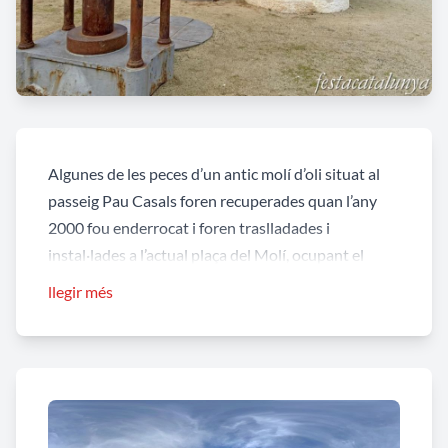
Algunes de les peces d’un antic molí d’oli situat al
passeig Pau Casals foren recuperades quan l’any
2000 fou enderrocat i foren traslladades i
instal·lades a l’actual plaça del Molí, ocupant el
centre de la plaça. El conjunt és format per una
llegir més
premsa amb dues moles de pedra circular, i dues
premses hidràuliques, una plataforma per girar
carros, i la base per moure carros. L'estat de
conservació de totes les peces és força bo.