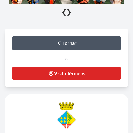
❮
❯
Tornar
o
Visita Térmens