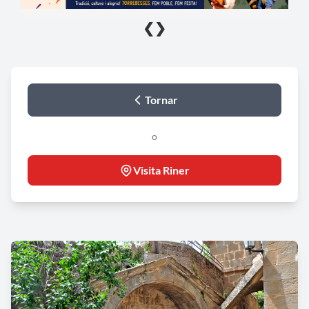
❮
❯
Tornar
o
Visita Riner