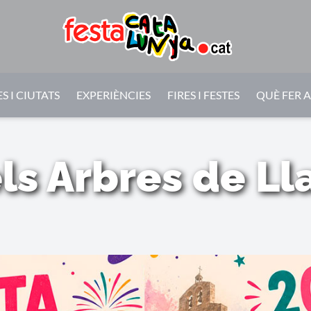
S I CIUTATS
EXPERIÈNCIES
FIRES I FESTES
QUÈ FER 
ls Arbres de L