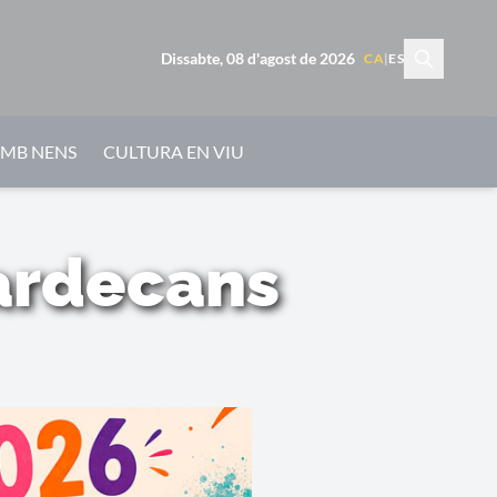
Dissabte, 08 d'agost de 2026
CA
|
ES
AMB NENS
CULTURA EN VIU
lardecans