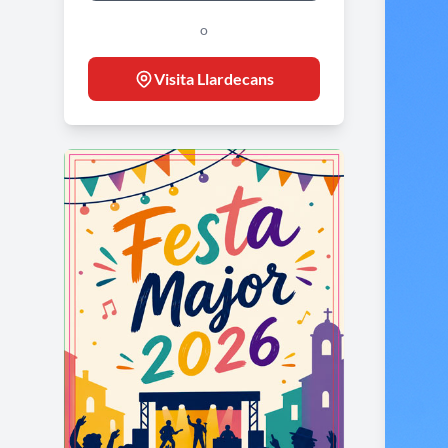
o
Visita Llardecans