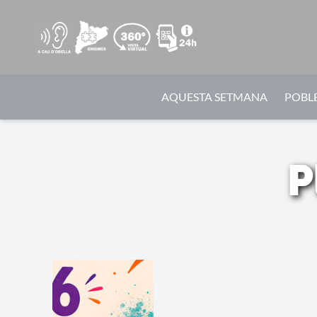
AQUESTA SETMANA
POBLE
P