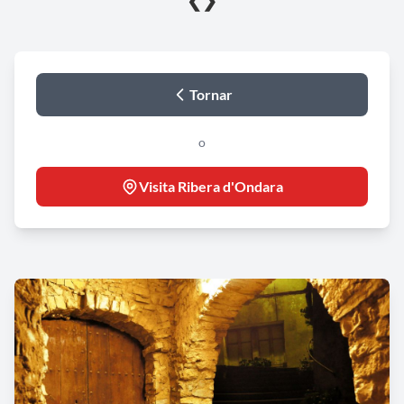
❮
❯
Tornar
o
Visita Ribera d'Ondara