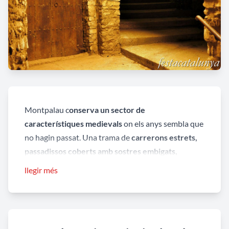
Montpalau c
onserva un sector de
característiques medievals
on els anys sembla que
no hagin passat. Una trama de
carrerons estrets,
passadissos coberts amb sostres embigats,
voltes.
.. ens permeten reviure l’urbanisme defensiu
llegir més
d’aquests petits nuclis aïllats de població a l’edat
Mitjana.
La
vila closa, les muralles,
de portes que es