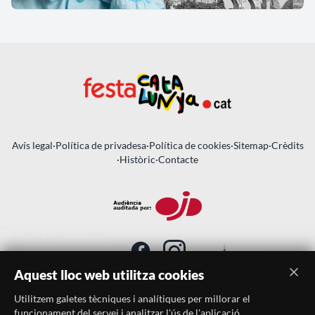
Avís legal
·
Política de privadesa
·
Política de cookies
·
Sitemap
·
Crèdits
·
Històric
·
Contacte
Aquest lloc web utilitza cookies
Utilitzem galetes tècniques i analítiques per millorar el
SUBSCRIU-TE AL BUTLLETÍ
funcionament del servei i analitzar l'ús de l'aplicació.