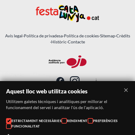
Avís legal
·
Política de privadesa
·
Política de cookies
·
Sitemap
·
Crèdits
·
Històric
·
Contacte
Aquest lloc web utilitza cookies
Utilitzem galetes tècniques i analítiques per millorar el
SUBSCRIU-TE AL BUTLLETÍ
funcionament del servei i analitzar l'ús de l'aplicació.
ESTRICTAMENT NECESSÀRIES
RENDIMENT
PREFERÈNCIES
Telèfon:
938046359
FUNCIONALITAT
Correu:
festacatalunya@festacatalunya.cat