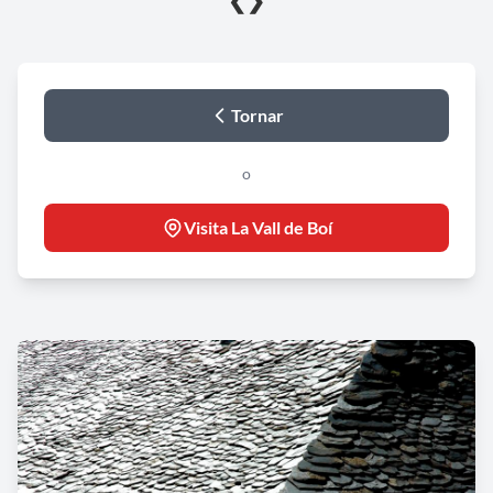
❮
❯
Tornar
o
Visita La Vall de Boí