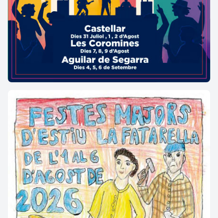
Per visitar els principals punts d’interès de
Casarilh
CASAU
Per visitar els principals punts d’interès de
Casau
ESCUNHAU
Per visitar els principals punts d’interès d’
Escunhau
GAUSAC
Per visitar els principals punts d’interès de
Gausac
MONT
Per visitar els principals punts d’interès de
Mont