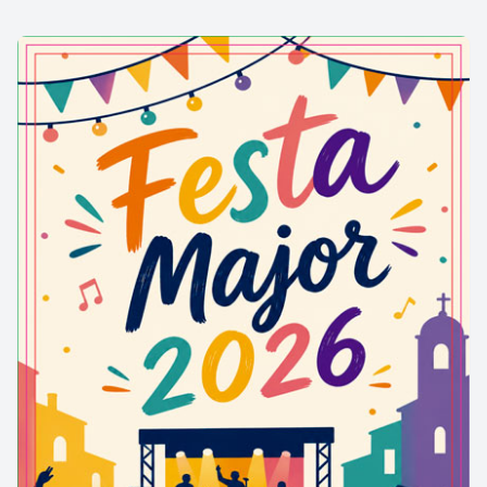
Per visitar els principals punts d’interès d’
Arròs
AUBÈRT
Per visitar els principals punts d’interès d’
Aubert
BETLAN
Per visitar els principals punts d’interès de
Betlan
BETREN
Per visitar els principals punts d’interès de
Betren
CASARILH