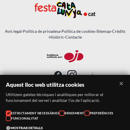
Avís legal
·
Política de privadesa
·
Política de cookies
·
Sitemap
·
Crèdits
·
Històric
·
Contacte
Aquest lloc web utilitza cookies
Utilitzem galetes tècniques i analítiques per millorar el
SUBSCRIU-TE AL BUTLLETÍ
funcionament del servei i analitzar l'ús de l'aplicació.
Telèfon:
938046359
ESTRICTAMENT NECESSÀRIES
RENDIMENT
PREFERÈNCIES
FUNCIONALITAT
Correu:
festacatalunya@festacatalunya.cat
MOSTRAR DETALLS