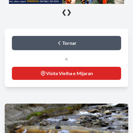
❮
❯
Tornar
o
Visita Vielha e Mijaran