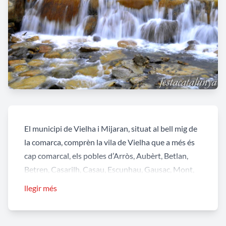
El municipi de Vielha i Mijaran, situat al bell mig de
la comarca, comprèn la vila de Vielha que a més és
cap comarcal, els pobles d’Arròs, Aubèrt, Betlan,
Betren, Casarilh, Casau, Escunhau, Gausac, Mont,
Montcorbau, Vila i Vilac.
llegir més
ARRÒS