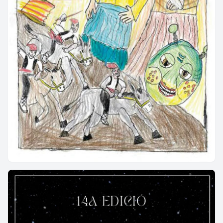
MONTCORBAU
Per visitar els principals punts d’interès de
Montcorbau
VILA
Per visitar els principals punts d’interès de
Vila
VILAC
Per visitar els principals punts d’interès de
Vilac