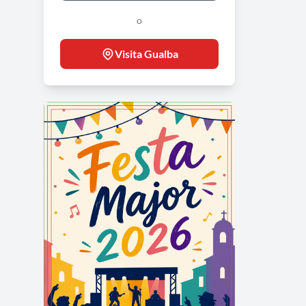
o
Visita Gualba