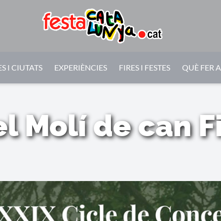
S I CIUTATS
EXPERIÈNCIES
FIRES I FESTES
QUÈ FER 
l Molí de can 