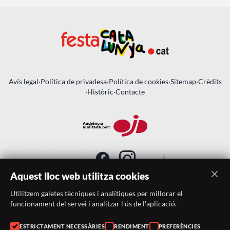
Avís legal
·
Política de privadesa
·
Política de cookies
·
Sitemap
·
Crèdits
·
Històric
·
Contacte
Aquest lloc web utilitza cookies
Utilitzem galetes tècniques i analítiques per millorar el
SUBSCRIU-TE AL BUTLLETÍ
funcionament del servei i analitzar l'ús de l'aplicació.
Telèfon:
938046359
ESTRICTAMENT NECESSÀRIES
RENDIMENT
PREFERÈNCIES