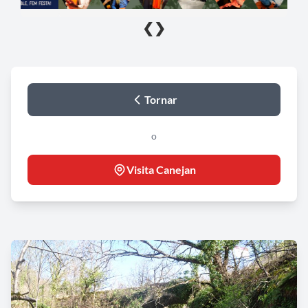
❮
❯
Tornar
o
Visita Canejan