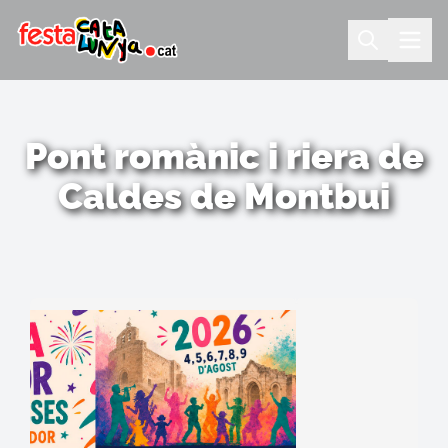
Pont romànic i riera de
Caldes de Montbui