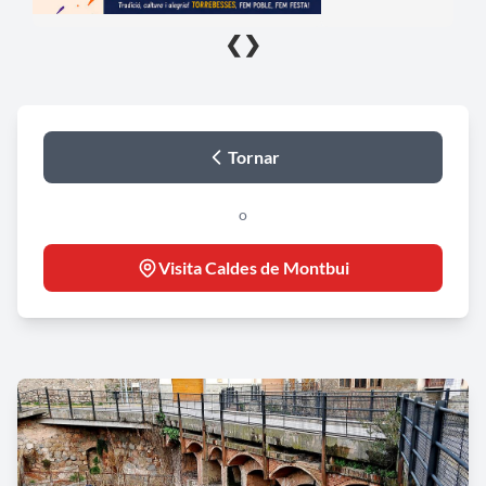
❮
❯
Tornar
o
Visita Caldes de Montbui