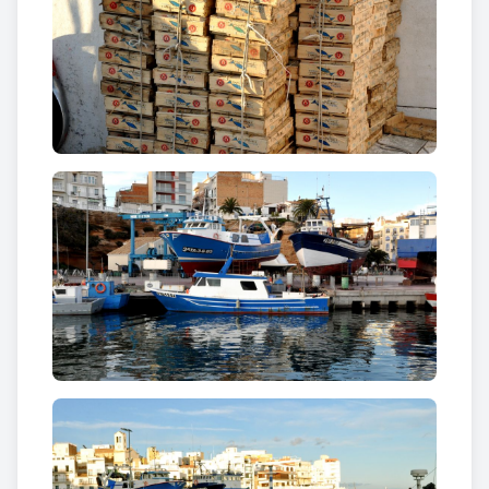
s’interaccionen ambdós motors econòmics de la
població, i es treballa per al compromís amb la
preservació del medi ambient i per a la recuperació
de la història i les tradicions.
Des de 1920, any que es construí el moll, la llotja i
l’escar,
la flota pesquera de l’Ametlla de Mar ha
anat creixent fins a convertir-se en una de les
més importants de Catalunya
. Actualment,
l’Ametlla de Mar
disposa d’embarcacions
d’arrossegament, de tresmall, de cèrcol i de
tonyineres
. Pel que fa a la tonyina roja l’Ametlla
compta amb un teixit empresarial dedicat a la
pesca, cria i comercialització.
Curiositats