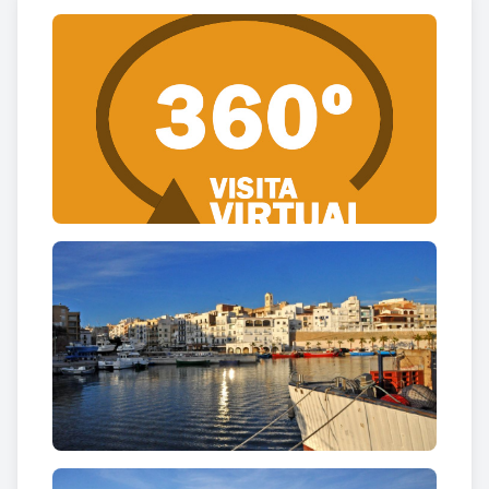
costa, són imprescindibles pel manteniment de les
poblacions de les espècies de peixos, crustacis i
cefalòpodes.
Dins el port pesquer hi ha el port esportiu
, situat
en un lloc idoni per la seva riquesa natural i
paisatgística per als amants de la pesca recreativa, i
la pràctica dels esports de vela degut als dies de
vent que predominen en la zona. El port esportiu
compta amb el
Club Nàutic de l'Ametlla de Mar
i
disposa de múltiples serveis (grua, gasolinera, local
social, bar restaurant, dutxes i vestuaris adaptats
per a minusvàlids, pàrquing, escola de vela, marina
seca, rampa de varada per a les embarcacions de
vela lleugera, servei de marineria i vigilància,
informació meteorològica, Wi-fi gratuït per als
usuaris i bugaderia).