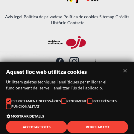
Avís legal
·
Política de privadesa
·
Política de cookies
·
Sitemap
·
Crèdits
·
Històric
·
Contacte
Aquest lloc web utilitza cookies
Utilitzem galetes tècniques i analítiques per millorar el
SUBSCRIU-TE AL BUTLLETÍ
funcionament del servei i analitzar l'ús de l'aplicació.
Telèfon:
938046359
ESTRICTAMENT NECESSÀRIES
RENDIMENT
PREFERÈNCIES
FUNCIONALITAT
Correu:
festacatalunya@festacatalunya.cat
MOSTRAR DETALLS
ACCEPTAR TOTES
REBUTJAR TOT
© 2026 ·
FestaCatalunya
— Tots els drets reservats · Web