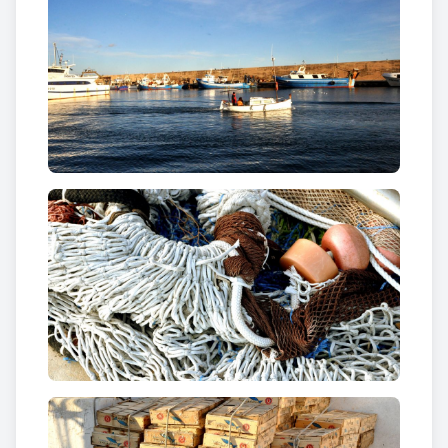
L’activitat pesquera
del port de l’Ametlla de Mar va
estretament
lligada als orígens
de la població, que
es remunten al segle XVIII, quan l’Ametlla,
coneguda com la Cala, començà essent un petit
nucli de famílies marineres que pertanyia al
municipi del Perelló. Ja el 1891 fou constituïda la
seva
Confraria de Pescadors
, amb el nom de
Societat de Sant Pere
. Actualment la Confraria
administra la subhasta i és l’encarregada de cobrar
al comprador i de pagar al pescador.
La pesca
ha estat tradicionalment
l’eix
vertebrador de l’economia
del municipi, activitat
que a l’actualitat
comparteix aquest paper amb el
turisme
. A l’antiga llotja s’ha ubicat el
Centre
d’Interpretació de la Pesca (CIP)
on