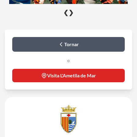
❮
❯
Tornar
o
Visita L'Ametlla de Mar