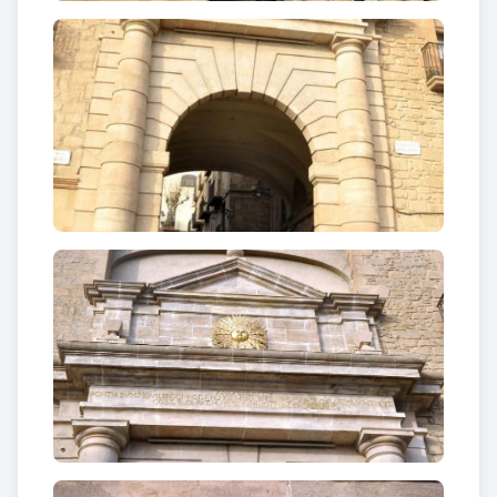
un fris en el qual hi ha una inscripció que recorda la
seva construcció vers l’any 1805.
El frontis està presidit per un Sol de metall, un dels
símbols de l’escut de Solsona.