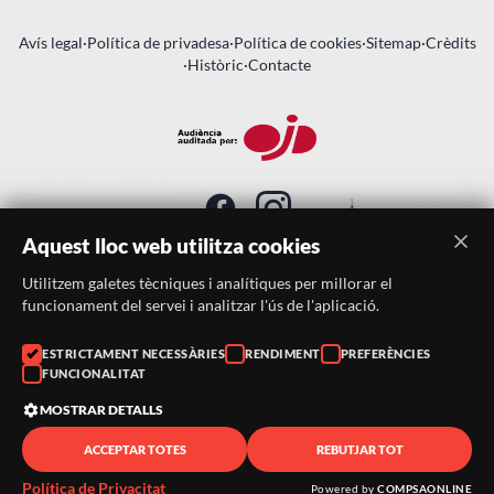
Avís legal
·
Política de privadesa
·
Política de cookies
·
Sitemap
·
Crèdits
·
Històric
·
Contacte
Aquest lloc web utilitza cookies
Utilitzem galetes tècniques i analítiques per millorar el
SUBSCRIU-TE AL BUTLLETÍ
funcionament del servei i analitzar l'ús de l'aplicació.
Telèfon:
938046359
ESTRICTAMENT NECESSÀRIES
RENDIMENT
PREFERÈNCIES
FUNCIONALITAT
Correu:
festacatalunya@festacatalunya.cat
MOSTRAR DETALLS
ACCEPTAR TOTES
REBUTJAR TOT
© 2026 ·
FestaCatalunya
— Tots els drets reservats · Web
desenvolupada amb ❤️ per
CompsaOnline
Política de Privacitat
Powered by
COMPSAONLINE