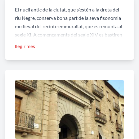
El nucli antic de la ciutat, que s’estén a la dreta del
riu Negre, conserva bona part de la seva fisonomia
medieval del recinte emmurallat, que es remunta al
segle XI. A començaments del segle XIV es bastiren
unes noves muralles. Un dels principals accessos a
llegir més
la ciutat es realitzen per una de les portes principals
del recinte, el
portal del Pont
, corresponent a les
segones muralles i convertit en l’entrada principal a
la població des de la construcció del pont, a les
darreries del segle XVIII; el pont original, de dotze
arcades, fou enderrocat després de la guerra civil i
es va refer al mateix lloc amb molta més amplada.
La factura neoclàssica del portal del Pont està
formada per un arc de mig punt flanquejat per dues
columnes toscanes, amb arquitrau esglaonat amb