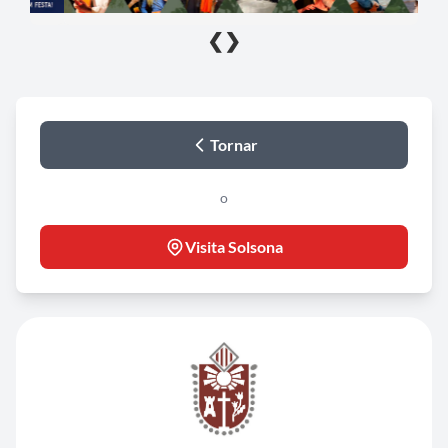
❮
❯
Tornar
o
Visita Solsona