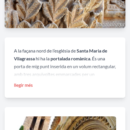
A la façana nord de l’església de
Santa Maria de
Vilagrassa
hi ha la
portalada romànica
. És una
porta de mig punt inserida en un volum rectangular,
amb tres arquivoltes emmarcades per un
guardapols. Tota l’arcuació està recolzada sobre una
llegir més
línia d’impostes i capitells amb columnes llises.
La decoració del guardapols i les impostes
corresponen a la denominada “escola lleidatana”, i
està realitzada a partir de puntes de diamant,
motius de soga i ziga-zaga. La imposta està