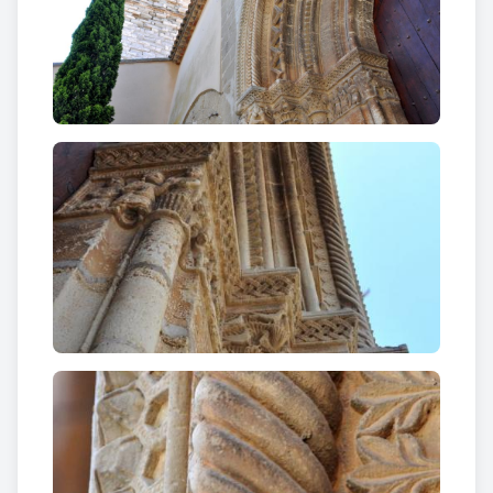
animal panxa enlaire, dos elefants enfrontats , dos
cèrvols sobre tema vegetal separats per una testa
humana, una escena d’aus enmig de vegetació i sota
la inscripció D(OMI)N(U)S : DIX(IT) : ADAM : UBI :
ES :/ :D(OMI)NE : AUDIVI : TE : ET : ABSCO(N)DI :
ME : “El Senyor digué a Adam: On ets? Oh Senyor,
et vaig sentir i em vaig amagar”, amb la
representació del pecat original i l’expulsió del
paradís, on s’identifiquen les figures de Déu, Adam i
Eva, el dimoni en forma de serp enroscada a l’arbre i
dos personatges nobles que podrien representar
l’espècie humana abocada a la temptació del pecat,
simbolitzada per la serp que parla a la figura
femenina a cau d’orella.