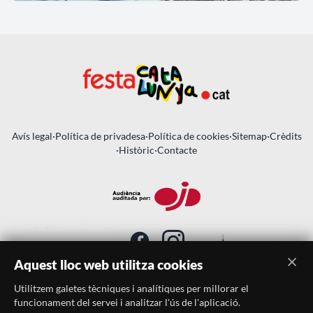
Avís legal
·
Política de privadesa
·
Política de cookies
·
Sitemap
·
Crèdits
·
Històric
·
Contacte
Aquest lloc web utilitza cookies
Utilitzem galetes tècniques i analítiques per millorar el
SUBSCRIU-TE AL BUTLLETÍ
funcionament del servei i analitzar l'ús de l'aplicació.