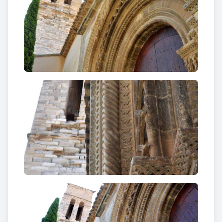
decorada amb un motiu trenat que neix de la boca
de dos animals.
Sota, en el fris i als capitells, es representen a
la
banda esquerra i de fora a dins
: dos dracs alats,
una figura humana amb dos felins al davant, dos
coloms sobre fulles d’acant, decoració vegetal amb
pinyes i caps d’animals, i una representació
historiada de l’Anunciació amb la presència no
habitual de la figura de sant Josep, la Verge,
l’arcàngel Gabriel i l’Agnus Dei, tal com es constata
a la inscripció que hi ha al damunt: JOSEP : MARIA :
M(ISSU)S (EST) : ANGELUS : / :AGNUS : DEI : QUI :.
A la
banda dreta
la representació escultòrica és, de
fóra a dins
, la següent: un lleó rampant i un altre