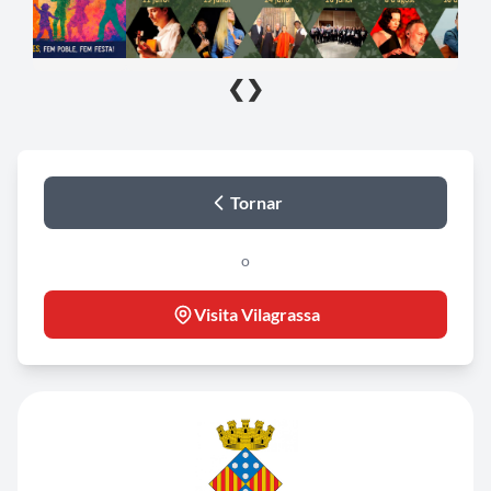
❮
❯
Tornar
o
Visita Vilagrassa