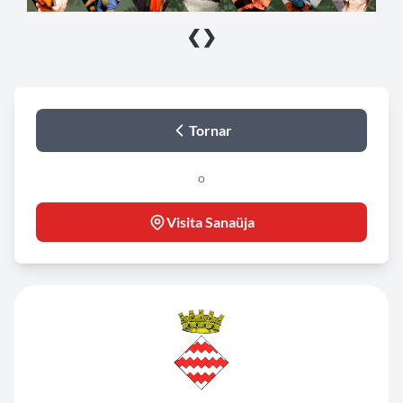
❮
❯
Tornar
o
Visita Sanaüja