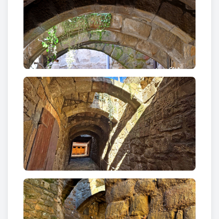
escut en relleu molt erosionat amb la representació
del que sembla una creu. Actualment, tant les
dovelles laterals com els muntants de l'arc
apareixen adossats als habitatges que s'han
edificat al seu voltant. Al mur esquerre de la part
posterior de l'arc, es conserva un forat quadrat en
un dels costats on es devia encaixar la barra
travessera per a poder tancar el portal. La seva data
de construcció es considera probable que fos entre
els segles XV i XVI.
A la pujada o pas que du des del carrer de l’Aigua al
carrer Moré es troba
la Portelleta
, d’època
medieval i probablement el més antic conservat a
Sanaüja. Es tracta d’un portal adovellat d’arc
escarser que origina un pas parcialment cobert de