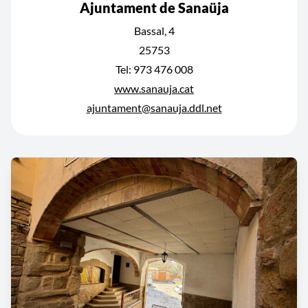
Ajuntament de Sanaüja
Bassal, 4
25753
Tel: 973 476 008
www.sanauja.cat
ajuntament@sanauja.ddl.net