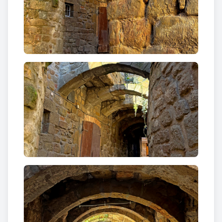
sis arcs fets de pedra del país ben escairada.
Aquesta sèrie d'arcs estan fets amb carreus de
pedra regulars amb el punt d'arrencada des dels
murs annexos, fets amb carreus de grans
dimensions. Originàriament, l'espai entre els arcs
estava cobert per grans blocs de pedra de forma
rectangular, actualment conservats parcialment.
En el cas de la
baixada de Sant Roc
hauríem de
parlar d’un doble portal. Un de més primitiu,
d’època medieval, que hauria constituït el pas més
directe des del pont de Sanaüja. S’hi pot identificar
un dels muntants o brancals i la dovella d’arrencada
al damunt les restes d’una polleguera. L’actual
portal, que substituí el primitiu portal medieval, va
ser bastit fins al final del s. XVIII o durant el s. XIX.
Presenta un arc escarser adovellat, a la clau del qual