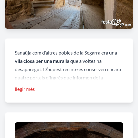
Sanaüja com d’altres pobles de la Segarra era una
vila closa per una muralla
que a voltes ha
desaparegut. D’aquest recinte es conserven encara
quatre portals d'ingrés que informen de la
localització dels accessos i dels límits dels murs de
llegir més
tancament.
El
Portal dels Escots
, localitzat al carrer del mateix
nom, és el típic portal adovellat, d’arc lleugerament
rebaixat, format per quinze dovelles i la clau. La clau
de l'arc de menors dimensions i decorada amb un