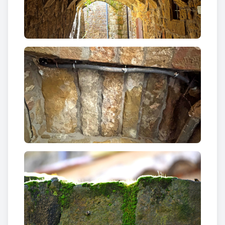
hi trobem esculpit un escut amb les armes dels
Sanaüja. En un dels muntants de l’arc hi trobem
incisa la data 1893. Dona origen a un pas cobert, a
una banda del qual antigament s’hi emplaçava la
capella on es venerava la imatge de Sant Roc,
protector contra la pesta.
El quart portal conservat, el
Portal del carrer de
l’Aigua
, connecta aquest carrer amb el carrer dels
Valls. Conserva només els brancals d’un dels murs,
que es troben molt malmesos. La motllura que s’hi
conserva permet datar-lo entre els segles XVI i
XVII.