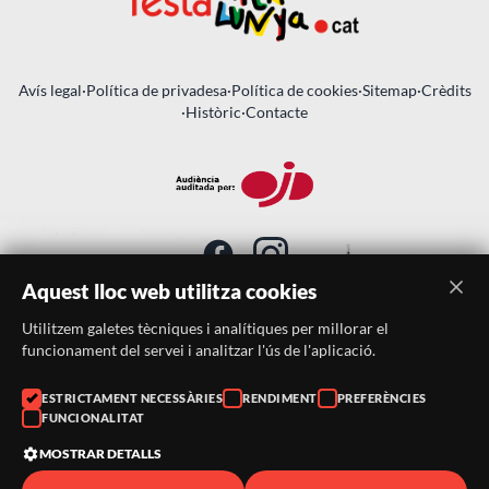
Avís legal
·
Política de privadesa
·
Política de cookies
·
Sitemap
·
Crèdits
·
Històric
·
Contacte
Aquest lloc web utilitza cookies
Utilitzem galetes tècniques i analítiques per millorar el
SUBSCRIU-TE AL BUTLLETÍ
funcionament del servei i analitzar l'ús de l'aplicació.
Telèfon:
938046359
ESTRICTAMENT NECESSÀRIES
RENDIMENT
PREFERÈNCIES
FUNCIONALITAT
Correu:
festacatalunya@festacatalunya.cat
MOSTRAR DETALLS