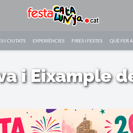
S I CIUTATS
EXPERIÈNCIES
FIRES I FESTES
QUÈ FER 
a i Eixample d