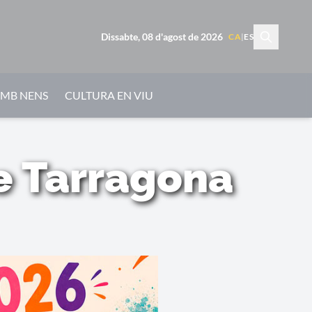
Dissabte, 08 d'agost de 2026
CA
|
ES
AMB NENS
CULTURA EN VIU
e Tarragona