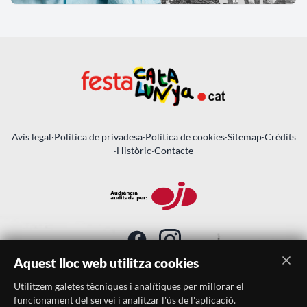
Avís legal
·
Política de privadesa
·
Política de cookies
·
Sitemap
·
Crèdits
·
Històric
·
Contacte
Aquest lloc web utilitza cookies
Utilitzem galetes tècniques i analítiques per millorar el
SUBSCRIU-TE AL BUTLLETÍ
funcionament del servei i analitzar l'ús de l'aplicació.