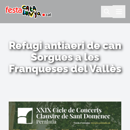
Refugi antiaeri de can
Sorgues a les
Franqueses del Vallès