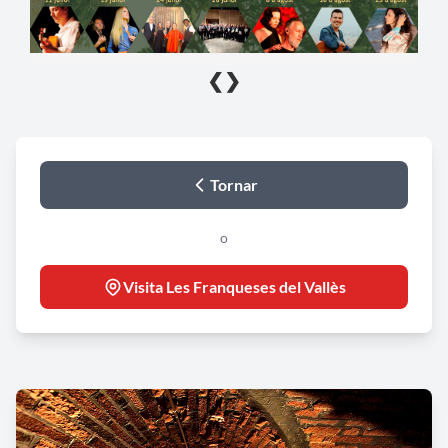
❮
❯
Tornar
o
Visita Les Franqueses del Vallès