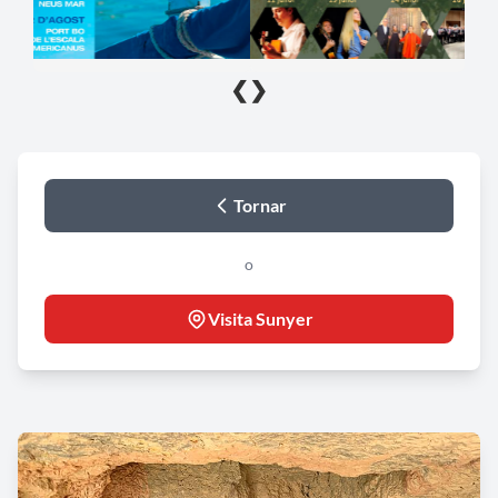
❮
❯
Tornar
o
Visita Sunyer