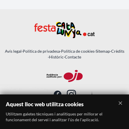
Avís legal
·
Política de privadesa
·
Política de cookies
·
Sitemap
·
Crèdits
·
Històric
·
Contacte
Aquest lloc web utilitza cookies
Utilitzem galetes tècniques i analítiques per millorar el
SUBSCRIU-TE AL BUTLLETÍ
funcionament del servei i analitzar l'ús de l'aplicació.